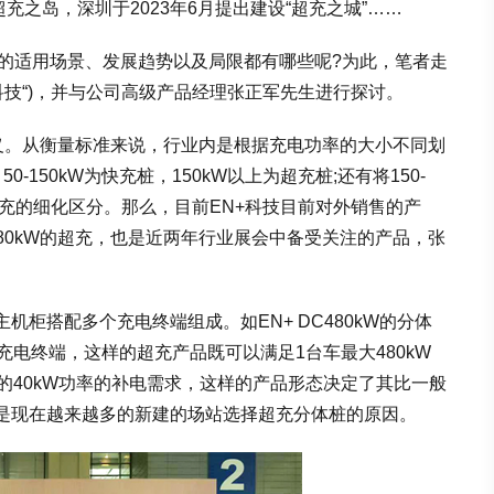
超充之岛，深圳于2023年6月提出建设“超充之城”……
充的适用场景、发展趋势以及局限都有哪些呢?为此，笔者走
科技“)，并与公司高级产品经理张正军先生进行探讨。
定义。从衡量标准来说，行业内是根据充电功率的大小不同划
-150kW为快充桩，150kW以上为超充桩;还有将150-
级超充的细化区分。那么，目前EN+科技目前对外销售的产
;480kW的超充，也是近两年行业展会中备受关注的产品，张
柜搭配多个充电终端组成。如EN+ DC480kW的分体
充电终端，这样的超充产品既可以满足1台车最大480kW
的40kW功率的补电需求，这样的产品形态决定了其比一般
是现在越来越多的新建的场站选择超充分体桩的原因。