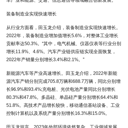
车产业和能源、交通、信息通信等领域融合创新发展。
装备制造业实现快速增长
从行业方面看，田玉龙介绍，装备制造业实现快速增长。
2022年，装备制造业增加值增长5.6%，对整体工业增长
贡献率达50.3%。“其中，电气机械、仪器仪表等行业分别
增长11.9%、4.6%。汽车产业链供应链实现全面恢复，
2022年产销量分别增长3.4%和2.1%。”
新能源汽车等产业高速增长。田玉龙介绍，2022年新能
源汽车产销分别完成705.8万辆和688.7万辆，同比分别增
长96.9%和93.4%;充电桩、光伏电池产量同比分别增长
80.3%和47.8%。多晶硅、单晶硅产量分别增长64.4%和
51.8%。高技术产品增长较快，移动通信基站设备、工业
控制计算机以及系统产量分别增长16.3%和15.0%。
田玉龙坦言，2023年外部环境依然复杂，工业领域发展