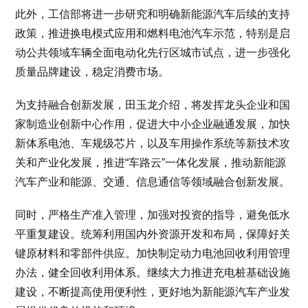
此外，工信部将进一步研究和明确新能源汽车后续的支持
政策，推进换电模式应用和燃料电池汽车示范，特别是启
动公共领域车辆全面电动化先行区城市试点，进一步强化
质量品牌建设，稳定消费市场。
为支持融合创新发展，田玉龙介绍，将发挥龙头企业和国
家制造业创新中心作用，促进大中小企业融通发展，加快
新体系电池、车规级芯片，以及车用操作系统等新技术攻
关和产业化发展，推进“车路云”一体化发展，推动新能源
汽车产业和能源、交通、信息通信等领域融合创新发展。
同时，严格生产准入管理，加强对投资的指导，避免低水
平重复建设。统筹利用国内外资源开发和布局，保障好关
键原材料和零部件供应。加快制定动力电池回收利用管理
办法，健全回收利用体系。继续大力推进充电桩基础设施
建设，不断提高使用便利性，更好地为新能源汽车产业发