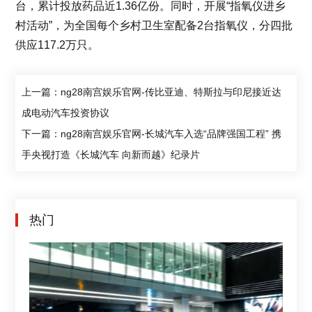
台，累计投放药品近1.36亿份。同时，开展“指氧仪进乡
村活动”，为全国每个乡村卫生室配备2台指氧仪，分四批
供应117.2万只。
上一篇：ng28南宫娱乐官网-传比亚迪、特斯拉与印尼接近达
成电动汽车投资协议
下一篇：ng28南宫娱乐官网-长城汽车入选“品牌强国工程” 携
手央视打造《长城汽车 向新而越》纪录片
热门