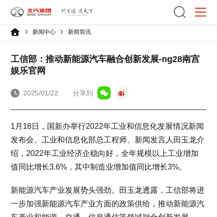
新闻中心
新闻简讯
工信部：推动新能源汽车融合创新发展-ng28南宫
娱乐官网
2025/01/22
分享到
1月18日，国新办举行2022年工业和信息化发展情况新闻
发布会。工业和信息化部总工程师、新闻发言人田玉龙介
绍，2022年工业经济企稳向好，全年规模以上工业增加
值同比增长3.6%，其中制造业增加值同比增长3%。
新能源汽车产业发展势头强劲。田玉龙透露，工信部将进
一步加强新能源汽车产业方面的政策供给，推动新能源汽