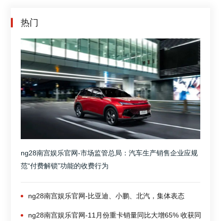
热门
ng28南宫娱乐官网-市场监管总局：汽车生产销售企业应规
范“付费解锁”功能的收费行为
ng28南宫娱乐官网-比亚迪、小鹏、北汽，集体表态
ng28南宫娱乐官网-11月份重卡销量同比大增65% 收获同