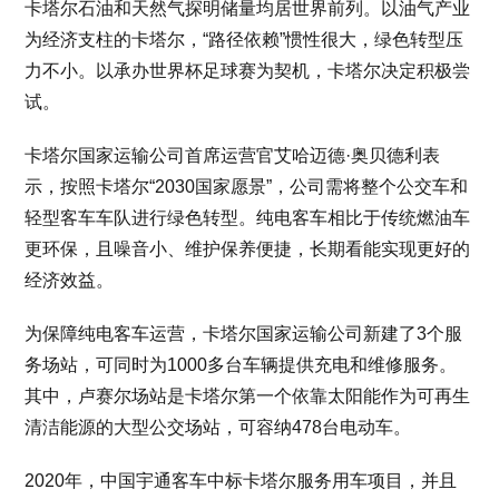
卡塔尔石油和天然气探明储量均居世界前列。以油气产业
为经济支柱的卡塔尔，“路径依赖”惯性很大，绿色转型压
力不小。以承办世界杯足球赛为契机，卡塔尔决定积极尝
试。
卡塔尔国家运输公司首席运营官艾哈迈德·奥贝德利表
示，按照卡塔尔“2030国家愿景”，公司需将整个公交车和
轻型客车车队进行绿色转型。纯电客车相比于传统燃油车
更环保，且噪音小、维护保养便捷，长期看能实现更好的
经济效益。
为保障纯电客车运营，卡塔尔国家运输公司新建了3个服
务场站，可同时为1000多台车辆提供充电和维修服务。
其中，卢赛尔场站是卡塔尔第一个依靠太阳能作为可再生
清洁能源的大型公交场站，可容纳478台电动车。
2020年，中国宇通客车中标卡塔尔服务用车项目，并且