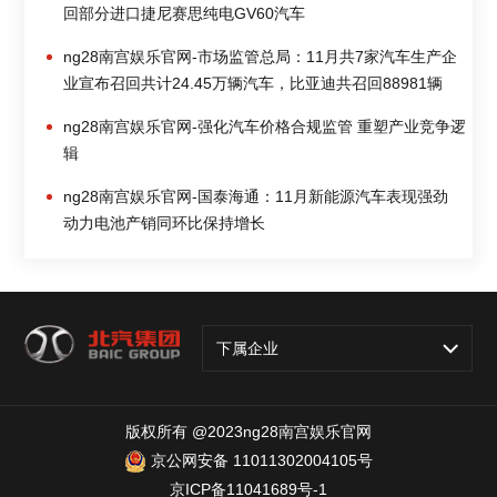
回部分进口捷尼赛思纯电GV60汽车
ng28南宫娱乐官网-市场监管总局：11月共7家汽车生产企
业宣布召回共计24.45万辆汽车，比亚迪共召回88981辆
ng28南宫娱乐官网-强化汽车价格合规监管 重塑产业竞争逻
辑
ng28南宫娱乐官网-国泰海通：11月新能源汽车表现强劲
动力电池产销同环比保持增长
下属企业
版权所有 @2023ng28南宫娱乐官网
京公网安备 11011302004105号
京ICP备11041689号-1