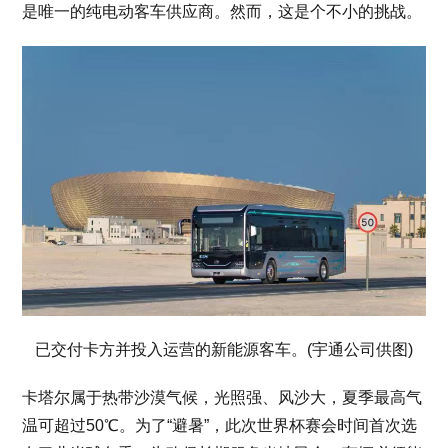
是唯一的纯电动客车供应商。然而，这是个不小的挑战。
已交付卡方并投入运营的新能源客车。(宇通公司供图)
卡塔尔属于热带沙漠气候，光照强、风沙大，夏季最高气
温可超过50℃。为了“避暑”，此次世界杯赛会时间首次选