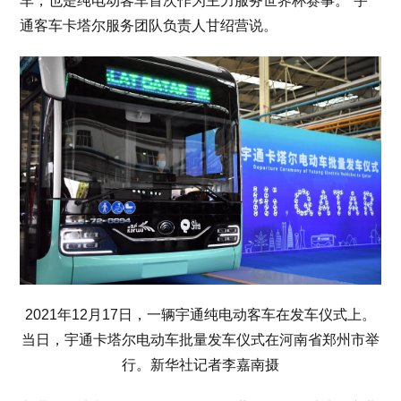
车，也是纯电动客车首次作为主力服务世界杯赛事。”宇
通客车卡塔尔服务团队负责人甘绍营说。
2021年12月17日，一辆宇通纯电动客车在发车仪式上。
当日，宇通卡塔尔电动车批量发车仪式在河南省郑州市举
行。新华社记者李嘉南摄