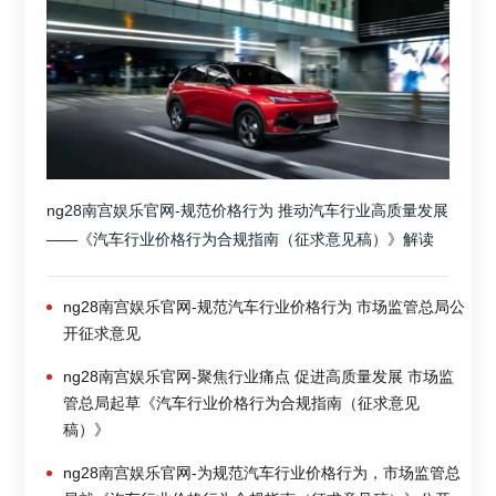
ng28南宫娱乐官网-规范价格行为 推动汽车行业高质量发展
——《汽车行业价格行为合规指南（征求意见稿）》解读
ng28南宫娱乐官网-规范汽车行业价格行为 市场监管总局公
开征求意见
ng28南宫娱乐官网-聚焦行业痛点 促进高质量发展 市场监
管总局起草《汽车行业价格行为合规指南（征求意见
稿）》
ng28南宫娱乐官网-为规范汽车行业价格行为，市场监管总