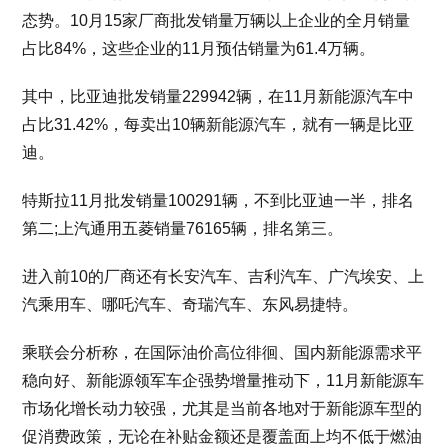
态势。10月15家厂商批发销量万辆以上企业的全月销量
占比84%，这些企业的11月预估销量为61.4万辆。
其中，比亚迪批发销量229942辆，在11月新能源汽车中
占比31.42%，每卖出10辆新能源汽车，就有一辆是比亚
迪。
特斯拉11月批发销量100291辆，不到比亚迪一半，排名
第二;上汽通用五菱销量76165辆，排名第三。
进入前10的厂商还有长安汽车、吉利汽车、广汽埃安、上
汽乘用车、哪吒汽车、奇瑞汽车、东风易捷特。
乘联会分析称，在国际油价高位徘徊、国内新能源需求平
稳向好、新能源领军车企强势增量推动下，11月新能源车
市场化增长动力较强，尤其是当前各地对于新能源车型的
促消费政策，无论在补贴金额还是覆盖面上均不低于燃油