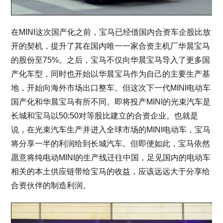
在MINI这次国产化之前，宝马已经借国内合资车企股比放
开的契机，提升了其在国内唯一一家合资主机厂华晨宝马
的股份至75%。之后，宝马不仅向华晨宝马导入了更多国
产化车型，同时也开始以华晨宝马作为自己的主要生产基
地，开始向海外市场出口整车。但这次下一代MINI电动车
国产化和华晨宝马有所不同。即将投产MINI的光束汽车是
长城和宝马以50:50对等股比建立的合资企业。也就是
说，在光束汽车生产并进入全球市场的MINI电动车，宝马
将分享一半的利润给到长城汽车。但即便如此，宝马依然
愿意将纯电动MINI的生产线迁往中国，足见国内的电动车
相关的本土供应链带给宝马的收益，应该远远大于分享给
合资伙伴的制造利润。