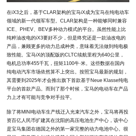
在iX3之后，基于CLAR架构的宝马iX成为宝马在纯电动车
领域的新一代领军车型。CLAR架构是一种能够同时兼容
ICE、PHEV、BEV多种动力模式的平台。虽然性能上比
纯粹油改电的iX3要好不少，但是终究还是一款油改电的
产品，兼顾更多的动力总成种类，意味着无法做到纯电极
致性能。宝马iX的顶配版的CLTC续航里程为640公里，
电机总功率455千瓦，扭矩1100牛·米。这些数据在国内
纯电动汽车市场依然算不上突出。按照宝马最新的规划，
其需要到2025年才会推出旗下首款基于Neue Klasse纯电
平台的首款产品。而到了那个时候，宝马的电动车在产品
力上才有可能与竞争对手拉平。
除了将MINI电动车生产线迁入光束汽车之外，宝马将再投
资百亿人民币扩建其在沈阳的高压电池生产中心，该中心
是宝马集团在德国之外的第一家完整的动力电池中心。很