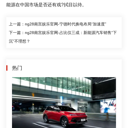
能源在中国市场是否还有戏?拭目以待。
上一篇：ng28南宫娱乐官网-宁德时代换电布局“加速度”
下一篇：ng28南宫娱乐官网-占比仅三成：新能源汽车销售“下
沉”不理想？
热门