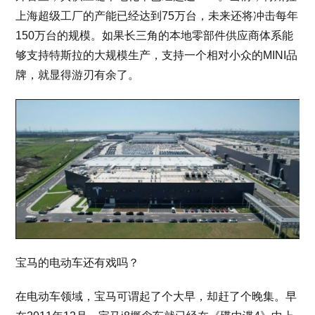
上海超级工厂的产能已经达到75万台，未来还将冲击每年
150万台的规模。如果长三角的本地零部件供应商体系能
够支持特斯拉的大规模生产，支持一个相对小众的MINI品
牌，就显得游刃有余了。
宝马的电动车还有戏吗？
在电动车领域，宝马可谓起了个大早，却赶了个晚集。早