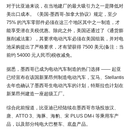
对于比亚迪来说，在当地建厂的最大吸引力之一是降低对
美出口成本。《美国-墨西哥-加拿大协议》规定，至少
75% 的汽车零部件必须在这三个地区其中之一制造，才
能享受潜在关税优惠。除此之外，美国还通过了《通货膨
胀削减法案》，其要求电动汽车必须在美国组装，并对电
池采购提出了严格要求，才有望获得 7500 美元(备注：当
前约 54000 元人民币)税收减免。
据悉，墨西哥已成为电动汽车制造的热门选择 —— 起亚
已经宣布在该国新莱昂州制造电动汽车，宝马、Stellantis
去年也确认了墨西哥生电动汽车的计划，特斯拉也计划在
新莱昂州建造一座超级工厂。
综合此前报道，比亚迪已经陆续在墨西哥市场投放汉、
唐、ATTO 3、海豚、海豹、宋 PLUS DM-i 等乘用车产
品，以及部分纯电大巴整车、底盘产品。