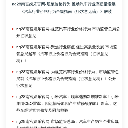
ng28南宫娱乐官网-规范价格行为 推动汽车行业高质量发展
——《汽车行业价格行为合规指南（征求意见稿）》解读
ng28南宫娱乐官网-规范汽车行业价格行为 市场监管总局公
开征求意见
ng28南宫娱乐官网-聚焦行业痛点 促进高质量发展 市场监
管总局起草《汽车行业价格行为合规指南（征求意见
稿）》
ng28南宫娱乐官网-为规范汽车行业价格行为，市场监管总
局就《汽车行业价格行为合规指南（征求意见稿）》公开
征求意见
ng28南宫娱乐官网-小米汽车：现车选购新增准新车！小米
集团CEO雷军：因运输等原因产生维修项的原厂新车，这
些车经过官方修复及附加检验
ng28南宫娱乐官网-市场监管总局：汽车生产销售企业应规