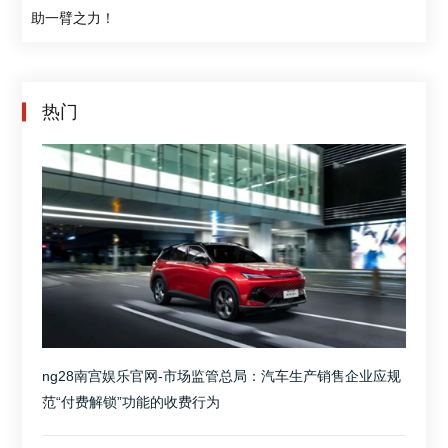
助一臂之力！
热门
ng28南宫娱乐官网-市场监管总局：汽车生产销售企业应规
范“付费解锁”功能的收费行为