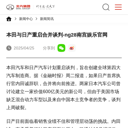
新闻中心
新闻简讯
本田与日产重启合并谈判-ng28南宫娱乐官网
2025/04/25
分享到
本田汽车和日产汽车计划重启谈判，旨在创建全球第四大
汽车制造商。据《金融时报》周二报道，如果日产首席执
行官内田诚辞职，合并将向前推进。两家日本汽车公司曾
讨论建立一家价值600亿美元的新公司，但由于美国市场
缺乏混合动力车型以及来自中国本土竞争者的竞争，谈判
上周破裂。
日产目前面临着销售业绩不佳和管理层动荡的挑战。内田