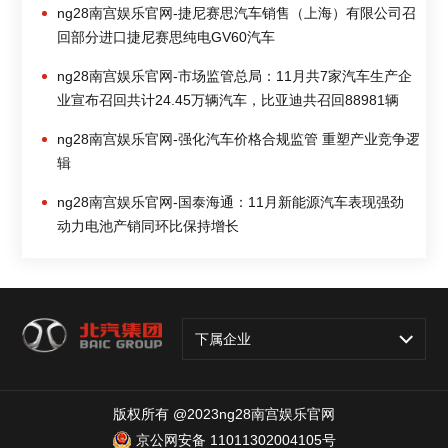
ng28南宫娱乐官网-捷尼赛思汽车销售（上海）有限公司召
回部分进口捷尼赛思纯电GV60汽车
ng28南宫娱乐官网-市场监管总局：11月共7家汽车生产企
业宣布召回共计24.45万辆汽车，比亚迪共召回88981辆
ng28南宫娱乐官网-强化汽车价格合规监管 重塑产业竞争逻
辑
ng28南宫娱乐官网-国泰海通：11月新能源汽车表现强劲
动力电池产销同环比保持增长
下属企业
版权所有 @2023ng28南宫娱乐官网
京公网安备 11011302004105号