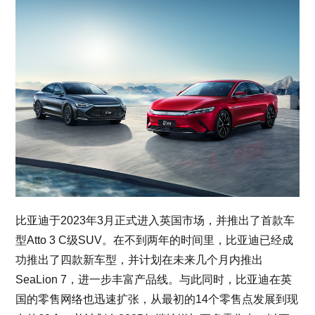
比亚迪于2023年3月正式进入英国市场，并推出了首款车
型Atto 3 C级SUV。在不到两年的时间里，比亚迪已经成
功推出了四款新车型，并计划在未来几个月内推出
SeaLion 7，进一步丰富产品线。与此同时，比亚迪在英
国的零售网络也迅速扩张，从最初的14个零售点发展到现