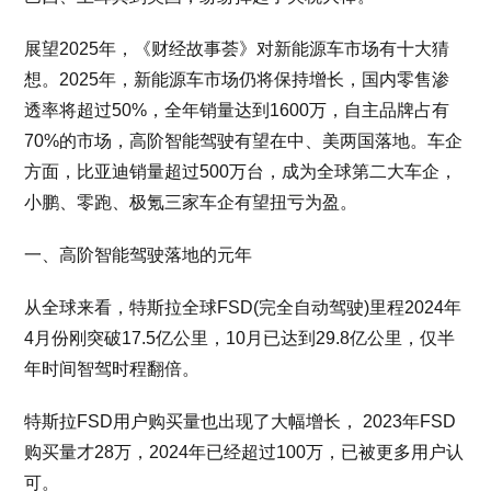
展望2025年，《财经故事荟》对新能源车市场有十大猜
想。2025年，新能源车市场仍将保持增长，国内零售渗
透率将超过50%，全年销量达到1600万，自主品牌占有
70%的市场，高阶智能驾驶有望在中、美两国落地。车企
方面，比亚迪销量超过500万台，成为全球第二大车企，
小鹏、零跑、极氪三家车企有望扭亏为盈。
一、高阶智能驾驶落地的元年
从全球来看，特斯拉全球FSD(完全自动驾驶)里程2024年
4月份刚突破17.5亿公里，10月已达到29.8亿公里，仅半
年时间智驾时程翻倍。
特斯拉FSD用户购买量也出现了大幅增长， 2023年FSD
购买量才28万，2024年已经超过100万，已被更多用户认
可。