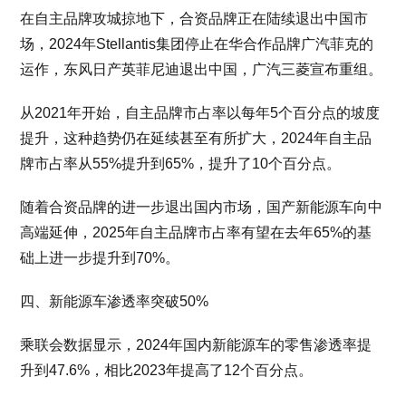
在自主品牌攻城掠地下，合资品牌正在陆续退出中国市
场，2024年Stellantis集团停止在华合作品牌广汽菲克的
运作，东风日产英菲尼迪退出中国，广汽三菱宣布重组。
从2021年开始，自主品牌市占率以每年5个百分点的坡度
提升，这种趋势仍在延续甚至有所扩大，2024年自主品
牌市占率从55%提升到65%，提升了10个百分点。
随着合资品牌的进一步退出国内市场，国产新能源车向中
高端延伸，2025年自主品牌市占率有望在去年65%的基
础上进一步提升到70%。
四、新能源车渗透率突破50%
乘联会数据显示，2024年国内新能源车的零售渗透率提
升到47.6%，相比2023年提高了12个百分点。