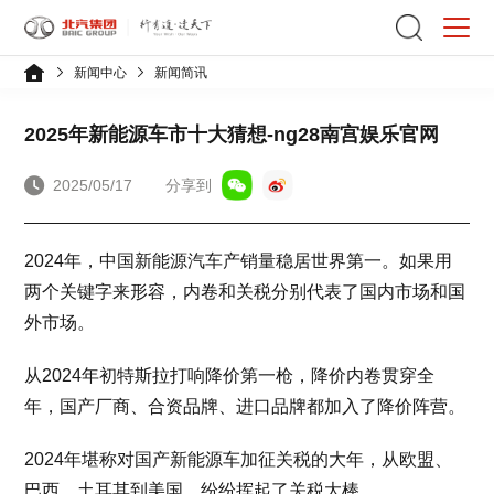
新闻中心
新闻简讯
2025年新能源车市十大猜想-ng28南宫娱乐官网
2025/05/17
分享到
2024年，中国新能源汽车产销量稳居世界第一。如果用
两个关键字来形容，内卷和关税分别代表了国内市场和国
外市场。
从2024年初特斯拉打响降价第一枪，降价内卷贯穿全
年，国产厂商、合资品牌、进口品牌都加入了降价阵营。
2024年堪称对国产新能源车加征关税的大年，从欧盟、
巴西、土耳其到美国，纷纷挥起了关税大棒。