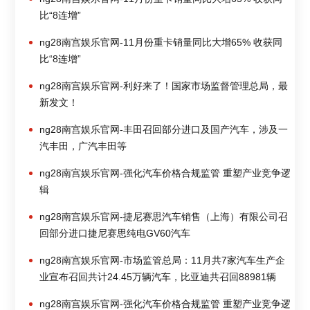
比“8连增”
ng28南宫娱乐官网-11月份重卡销量同比大增65% 收获同
比“8连增”
ng28南宫娱乐官网-利好来了！国家市场监督管理总局，最
新发文！
ng28南宫娱乐官网-丰田召回部分进口及国产汽车，涉及一
汽丰田，广汽丰田等
ng28南宫娱乐官网-强化汽车价格合规监管 重塑产业竞争逻
辑
ng28南宫娱乐官网-捷尼赛思汽车销售（上海）有限公司召
回部分进口捷尼赛思纯电GV60汽车
ng28南宫娱乐官网-市场监管总局：11月共7家汽车生产企
业宣布召回共计24.45万辆汽车，比亚迪共召回88981辆
ng28南宫娱乐官网-强化汽车价格合规监管 重塑产业竞争逻