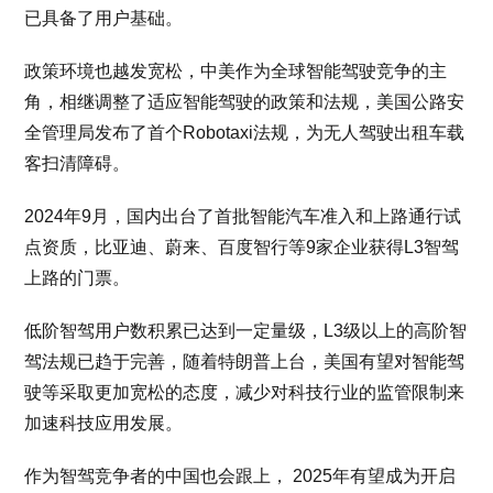
已具备了用户基础。
政策环境也越发宽松，中美作为全球智能驾驶竞争的主
角，相继调整了适应智能驾驶的政策和法规，美国公路安
全管理局发布了首个Robotaxi法规，为无人驾驶出租车载
客扫清障碍。
2024年9月，国内出台了首批智能汽车准入和上路通行试
点资质，比亚迪、蔚来、百度智行等9家企业获得L3智驾
上路的门票。
低阶智驾用户数积累已达到一定量级，L3级以上的高阶智
驾法规已趋于完善，随着特朗普上台，美国有望对智能驾
驶等采取更加宽松的态度，减少对科技行业的监管限制来
加速科技应用发展。
作为智驾竞争者的中国也会跟上， 2025年有望成为开启