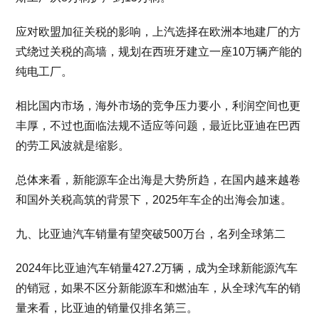
应对欧盟加征关税的影响，上汽选择在欧洲本地建厂的方
式绕过关税的高墙，规划在西班牙建立一座10万辆产能的
纯电工厂。
相比国内市场，海外市场的竞争压力要小，利润空间也更
丰厚，不过也面临法规不适应等问题，最近比亚迪在巴西
的劳工风波就是缩影。
总体来看，新能源车企出海是大势所趋，在国内越来越卷
和国外关税高筑的背景下，2025年车企的出海会加速。
九、比亚迪汽车销量有望突破500万台，名列全球第二
2024年比亚迪汽车销量427.2万辆，成为全球新能源汽车
的销冠，如果不区分新能源车和燃油车，从全球汽车的销
量来看，比亚迪的销量仅排名第三。