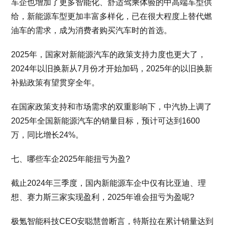
车企也增加了更多智能化、舒适驾乘体验的中高端车型供
给，新能源车型更加丰富多样化，已在很大程度上替代燃
油车的需求，成为消费者购买汽车时的首选。
2025年，国家对新能源汽车的政策支持力度也更大了，
2024年以旧换新从7月份才开始加码，2025年的以旧换新
补贴政策有望贯穿全年。
在国家政策支持和市场需求的双重影响下，中汽协上调了
2025年全国新能源汽车的销量目标，预计可达到1600
万，同比增长24%。
七、哪些车企2025年能扭亏为盈?
截止2024年三季度，国内新能源车企中仅有比亚迪、理
想、赛力斯三家实现盈利，2025年谁会扭亏为盈呢?
极氪智能科技CEO安聪慧曾断言，特斯拉在累计销量达到