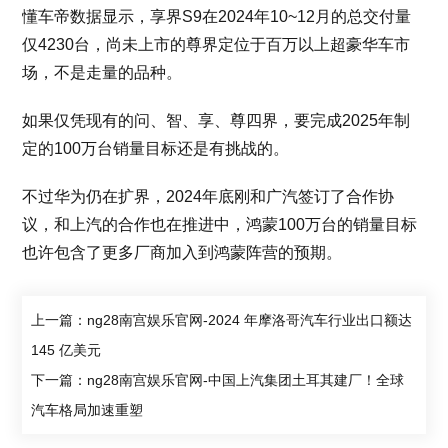
懂车帝数据显示，享界S9在2024年10~12月的总交付量
仅4230台，尚未上市的尊界定位于百万以上超豪华车市
场，不是走量的品种。
如果仅凭现有的问、智、享、尊四界，要完成2025年制
定的100万台销量目标还是有挑战的。
不过华为仍在扩界，2024年底刚和广汽签订了合作协
议，和上汽的合作也在推进中，鸿蒙100万台的销量目标
也许包含了更多厂商加入到鸿蒙阵营的预期。
上一篇：ng28南宫娱乐官网-2024 年摩洛哥汽车行业出口额达
145 亿美元
下一篇：ng28南宫娱乐官网-中国上汽集团土耳其建厂！全球
汽车格局加速重塑