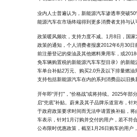
业内人士普遍认为，新能源汽车渗透率突破5
能源汽车在市场终端得到更多消费者支持与认
政策暖风频吹，支持力度不减。1月8日，国
政策的通知，个人消费者报废2012年6月30日
前注册登记的柴油及其他燃料乘用车，或201
免车辆购置税的新能源汽车车型目录》的新能源
车单台补贴2万元、购买2.0升及以下排量燃油
支持包括新能源汽车在内的系列消费品以旧换
开年即“开打”，“价格战”或将持续。2025
启“兜底”补贴。蔚来及其子品牌乐道宣布，针
于政府政策要求时间而无法申请置换补贴，将
车表示，针对1月订购并交付的用户，若不符合
公布限时优惠政策，截至1月26日购车的用户，