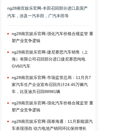
ng28南宫娱乐官网-丰田召回部分进口及国产
汽车，涉及一汽丰田，广汽丰田等
ng28南宫娱乐官网-强化汽车价格合规监管 重
塑产业竞争逻辑
ng28南宫娱乐官网-捷尼赛思汽车销售（上
海）有限公司召回部分进口捷尼赛思纯电
GV60汽车
ng28南宫娱乐官网-市场监管总局：11月共7
家汽车生产企业宣布召回共计24.45万辆汽
车，比亚迪共召回88981辆
ng28南宫娱乐官网-强化汽车价格合规监管 重
塑产业竞争逻辑
ng28南宫娱乐官网-国泰海通：11月新能源汽
车表现强劲 动力电池产销同环比保持增长