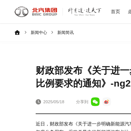
首页
新闻中心
新闻简讯
财政部发布《关于进一
比例要求的通知》-ng
2025/05/18
分享到
近日，财政部发布《关于进一步明确新能源汽