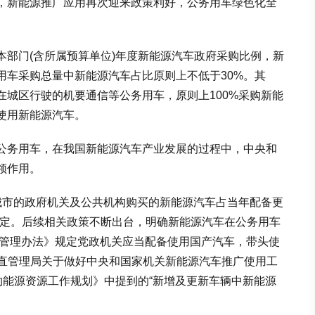
，新能源推广应用再次迎来政策利好，公务用车绿色化全
本部门(含所属预算单位)年度新能源汽车政府采购比例，新
用车采购总量中新能源汽车占比原则上不低于30%。其
城区行驶的机要通信等公务用车，原则上100%采购新能
使用新能源汽车。
公务用车，在我国新能源汽车产业发展的过程中，中央和
领作用。
用城市的政府机关及公共机构购买的新能源汽车占当年配备更
规定。后续相关政策不断出台，明确新能源汽车在公务用车
车管理办法》规定党政机关应当配备使用国产汽车，带头使
 中直管理局关于做好中央和国家机关新能源汽车推广使用工
约能源资源工作规划》中提到的“新增及更新车辆中新能源