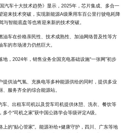
中国汽车十大技术趋势》显示，2025年，芯片集成、多合一
望迎来技术突破，实现新能源A级乘用车百公里行驶电耗降
智驾与智能底盘等也将迎来新的技术突破。
燃油车在价格亲民性、技术成熟性、加油网络普及性等方
油车的市场潜力仍然巨大。
地，2024年，销售业务全国充电基础设施“一张网”初步
户提供油气氢、充换电等多种能源供给的同时，提供多业
丽、服务齐全的综合能源站。
为网约车、出租车司机以及货车司机提供休憩、洗衣、餐饮等
多个“司机之家”获中国公路学会等级评定A级。
上的“贴心管家”。能源补给+健康守护，四川、广东等地