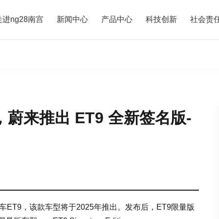
走进ng28南宫
新闻中心
产品中心
科技创新
社会责
，蔚来推出 ET9 全新签名版-
车ET9，该款车型将于2025年推出。发布后，ET9限量版