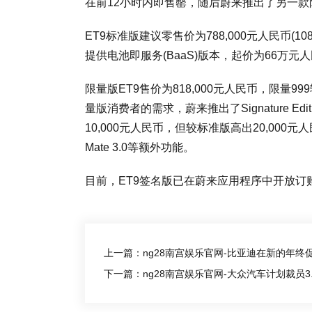
在前12小时内即售罄，随后蔚来推出了另一款限量版车型
ET9标准版建议零售价为788,000元人民币(
提供电池即服务(BaaS)版本，起价为66万元
限量版ET9售价为818,000元人民币，限
量版消费者的需求，蔚来推出了Signature Edit
10,000元人民币，但较标准版高出20,000
Mate 3.0等额外功能。
目前，ET9签名版已在蔚来应用程序中开放订
上一篇：ng28南宫娱乐官网-比亚迪在新的年
下一篇：ng28南宫娱乐官网-大众汽车计划裁员