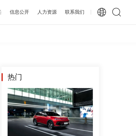
任
信息公开
人力资源
联系我们
热门