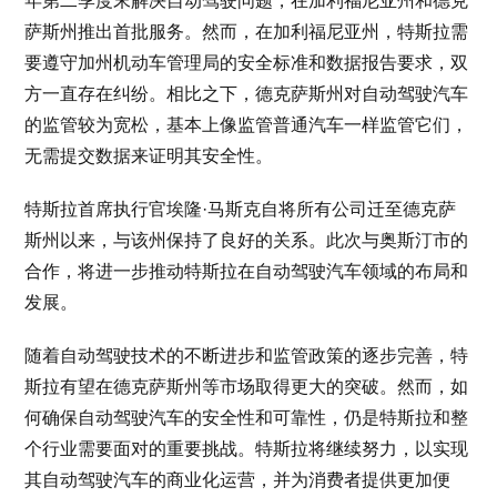
年第二季度末解决自动驾驶问题，在加利福尼亚州和德克
萨斯州推出首批服务。然而，在加利福尼亚州，特斯拉需
要遵守加州机动车管理局的安全标准和数据报告要求，双
方一直存在纠纷。相比之下，德克萨斯州对自动驾驶汽车
的监管较为宽松，基本上像监管普通汽车一样监管它们，
无需提交数据来证明其安全性。
特斯拉首席执行官埃隆·马斯克自将所有公司迁至德克萨
斯州以来，与该州保持了良好的关系。此次与奥斯汀市的
合作，将进一步推动特斯拉在自动驾驶汽车领域的布局和
发展。
随着自动驾驶技术的不断进步和监管政策的逐步完善，特
斯拉有望在德克萨斯州等市场取得更大的突破。然而，如
何确保自动驾驶汽车的安全性和可靠性，仍是特斯拉和整
个行业需要面对的重要挑战。特斯拉将继续努力，以实现
其自动驾驶汽车的商业化运营，并为消费者提供更加便