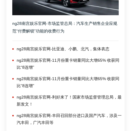
ng28南宫娱乐官网-市场监管总局：汽车生产销售企业应规
范“付费解锁”功能的收费行为
ng28南宫娱乐官网-比亚迪、小鹏、北汽，集体表态
ng28南宫娱乐官网-11月份重卡销量同比大增65% 收获同
比“8连增”
ng28南宫娱乐官网-11月份重卡销量同比大增65% 收获同
比“8连增”
ng28南宫娱乐官网-利好来了！国家市场监督管理总局，最
新发文！
ng28南宫娱乐官网-丰田召回部分进口及国产汽车，涉及一
汽丰田，广汽丰田等