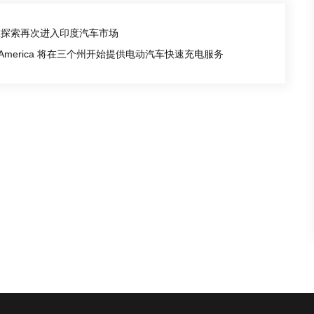
 正在探索再次进入印度汽车市场
rify America 将在三个州开始提供电动汽车快速充电服务