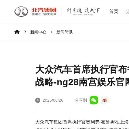
首页
新闻中心
新闻简讯
大众汽车首席执行官布
战略-ng28南宫娱乐官
2025/06/26
分享到
大众汽车集团首席执行官奥利弗·布鲁姆在上海