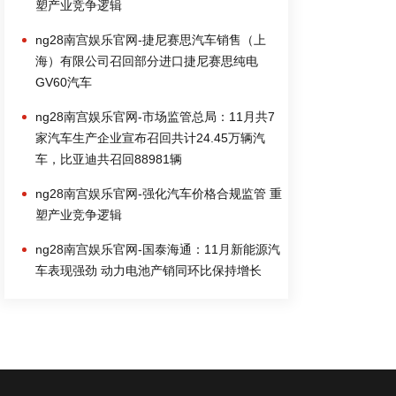
塑产业竞争逻辑
ng28南宫娱乐官网-捷尼赛思汽车销售（上
海）有限公司召回部分进口捷尼赛思纯电
GV60汽车
ng28南宫娱乐官网-市场监管总局：11月共7
家汽车生产企业宣布召回共计24.45万辆汽
车，比亚迪共召回88981辆
ng28南宫娱乐官网-强化汽车价格合规监管 重
塑产业竞争逻辑
ng28南宫娱乐官网-国泰海通：11月新能源汽
车表现强劲 动力电池产销同环比保持增长