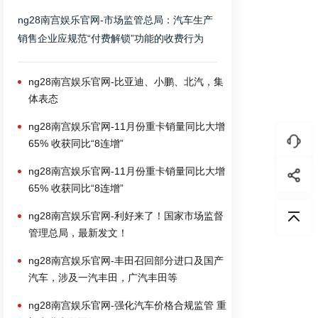
ng28南宫娱乐官网-市场监管总局：汽车生产
销售企业应规范“付费解锁”功能的收费行为
ng28南宫娱乐官网-比亚迪、小鹏、北汽，集
体表态
ng28南宫娱乐官网-11月份重卡销量同比大增
65% 收获同比“8连增”
ng28南宫娱乐官网-11月份重卡销量同比大增
65% 收获同比“8连增”
ng28南宫娱乐官网-利好来了！国家市场监督
管理总局，最新发文！
ng28南宫娱乐官网-丰田召回部分进口及国产
汽车，涉及一汽丰田，广汽丰田等
ng28南宫娱乐官网-强化汽车价格合规监管 重