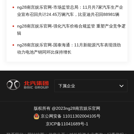
ng28南宫娱乐官网-市场监管总局：11月共7家汽车生产企
业宣布召回共计24.45万辆汽车，比亚迪共召回88981辆
ng28南宫娱乐官网-强化汽车价格合规监管 重塑产业竞争逻
辑
ng28南宫娱乐官网-国泰海通：11月新能源汽车表现强劲
动力电池产销同环比保持增长
下属企业
版权所有 @2023ng28南宫娱乐官网
京公网安备 11011302004105号
京ICP备11041689号-1