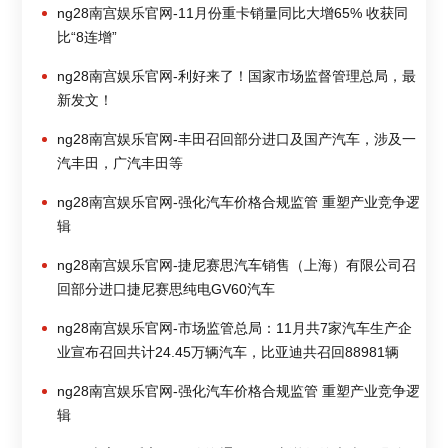
ng28南宫娱乐官网-11月份重卡销量同比大增65% 收获同
比“8连增”
ng28南宫娱乐官网-利好来了！国家市场监督管理总局，最
新发文！
ng28南宫娱乐官网-丰田召回部分进口及国产汽车，涉及一
汽丰田，广汽丰田等
ng28南宫娱乐官网-强化汽车价格合规监管 重塑产业竞争逻
辑
ng28南宫娱乐官网-捷尼赛思汽车销售（上海）有限公司召
回部分进口捷尼赛思纯电GV60汽车
ng28南宫娱乐官网-市场监管总局：11月共7家汽车生产企
业宣布召回共计24.45万辆汽车，比亚迪共召回88981辆
ng28南宫娱乐官网-强化汽车价格合规监管 重塑产业竞争逻
辑