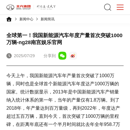
新闻中心
新闻简讯
全球第一！我国新能源汽车年度产量首次突破1000
万辆-ng28南宫娱乐官网
2025/07/29
分享到
今天上午，我国新能源汽车年产量首次突破了1000万
辆，同时也是全球首个新能源汽车年度达产1000万辆的
国家。统计数据显示，2013年是中国新能源汽车产销量
纳入统计体系的第一年，当年的产量仅有1.8万辆。到了
2018年，年产量达到百万量级，再到2022年，年度达产
超过五百万辆，直到今天，首次突破了1000万辆的里程
碑，在距离年底还有一个半月时间就比去年全年958.7万