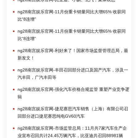
ng28南宫娱乐官网-11月份重卡销量同比大增65% 收获同
比“8连增”
ng28南宫娱乐官网-11月份重卡销量同比大增65% 收获同
比“8连增”
ng28南宫娱乐官网-利好来了！国家市场监督管理总局，最
新发文！
ng28南宫娱乐官网-丰田召回部分进口及国产汽车，涉及一
汽丰田，广汽丰田等
ng28南宫娱乐官网-强化汽车价格合规监管 重塑产业竞争逻
辑
ng28南宫娱乐官网-捷尼赛思汽车销售（上海）有限公司召
回部分进口捷尼赛思纯电GV60汽车
ng28南宫娱乐官网-市场监管总局：11月共7家汽车生产企
业宣布召回共计24.45万辆汽车，比亚迪共召回88981辆