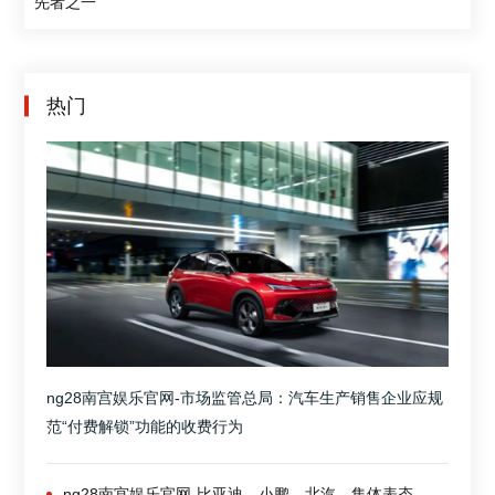
先者之一
热门
ng28南宫娱乐官网-市场监管总局：汽车生产销售企业应规
范“付费解锁”功能的收费行为
ng28南宫娱乐官网-比亚迪、小鹏、北汽，集体表态