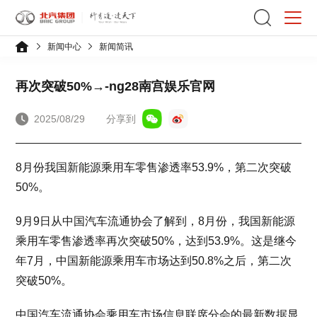
新闻中心
新闻简讯
再次突破50%→-ng28南宫娱乐官网
2025/08/29
分享到
8月份我国新能源乘用车零售渗透率53.9%，第二次突破
50%。
9月9日从中国汽车流通协会了解到，8月份，我国新能源
乘用车零售渗透率再次突破50%，达到53.9%。这是继今
年7月，中国新能源乘用车市场达到50.8%之后，第二次
突破50%。
中国汽车流通协会乘用车市场信息联席分会的最新数据显