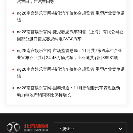
汽丰田，广汽丰田等
ng28南宫娱乐官网-强化汽车价格合规监管 重塑产业竞争逻
辑
ng28南宫娱乐官网-捷尼赛思汽车销售（上海）有限公司召
回部分进口捷尼赛思纯电GV60汽车
ng28南宫娱乐官网-市场监管总局：11月共7家汽车生产企
业宣布召回共计24.45万辆汽车，比亚迪共召回88981辆
ng28南宫娱乐官网-强化汽车价格合规监管 重塑产业竞争逻
辑
ng28南宫娱乐官网-国泰海通：11月新能源汽车表现强劲
动力电池产销同环比保持增长
下属企业