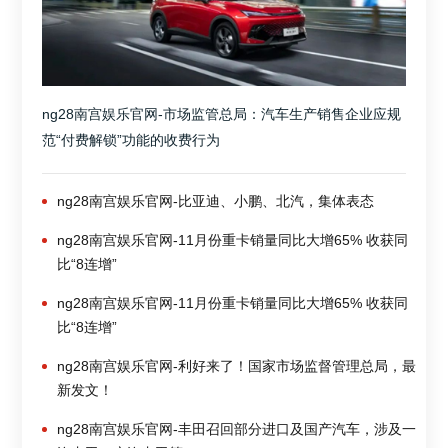
ng28南宫娱乐官网-市场监管总局：汽车生产销售企业应规
范“付费解锁”功能的收费行为
ng28南宫娱乐官网-比亚迪、小鹏、北汽，集体表态
ng28南宫娱乐官网-11月份重卡销量同比大增65% 收获同
比“8连增”
ng28南宫娱乐官网-11月份重卡销量同比大增65% 收获同
比“8连增”
ng28南宫娱乐官网-利好来了！国家市场监督管理总局，最
新发文！
ng28南宫娱乐官网-丰田召回部分进口及国产汽车，涉及一