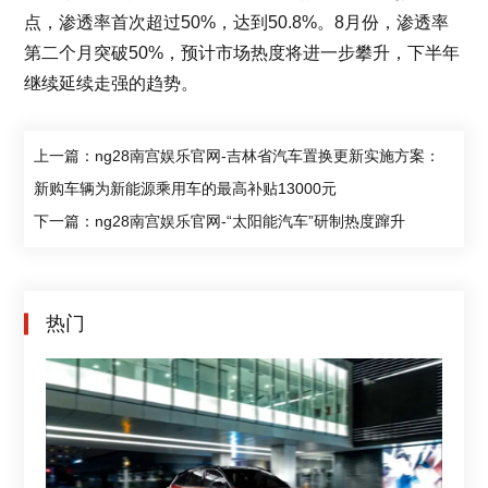
点，渗透率首次超过50%，达到50.8%。8月份，渗透率
第二个月突破50%，预计市场热度将进一步攀升，下半年
继续延续走强的趋势。
上一篇：ng28南宫娱乐官网-吉林省汽车置换更新实施方案：
新购车辆为新能源乘用车的最高补贴13000元
下一篇：ng28南宫娱乐官网-“太阳能汽车”研制热度蹿升
热门