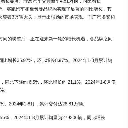
比增长显著。理想汽车交付新车4.81万辆，同比增长
力斯、零跑汽车和极氪等品牌均实现了显著的同比增长，其
车首次突破3万辆大关，显示出强劲的市场表现。而广汽埃安和
间的调整后，正在迎来新一轮的增长机遇，各品牌之间
长35.97%，环比增长8.97%。2024年1-8月累计销
比下降约 6.5%，环比增长约 21.1%。2024年1-8月份
1%。
。2024年1-8月，累计交付达28.81万辆。
5%，2024年1-8月累计销量为279306辆，同比增长