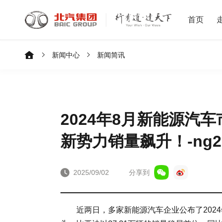
首页
新闻中心
新闻简讯
2024年8月新能源汽
新势力销量飙升！-ng
2025/09/02
分享到
近两日，多家新能源汽车企业公布了2024