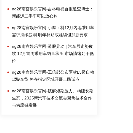
ng28南宫娱乐官网-吉林电视台报道查博士：
新能源二手车可以放心购
ng28南宫娱乐官网-小摩：料12月内地乘用车
需求持续疲弱 明年补贴或延续但加新要求
ng28南宫娱乐官网-港股异动 | 汽车股走势疲
软 12月首周乘用车销量承压 市场情绪处于低
位
ng28南宫娱乐官网-工信部公布两款L3级自动
驾驶车型 将在指定区域开展上路试点
ng28南宫娱乐官网-破解短期压力、构建长期
生态，2025新汽车技术交流会聚焦技术合作
与供应链发展