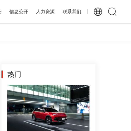
任
信息公开
人力资源
联系我们
热门