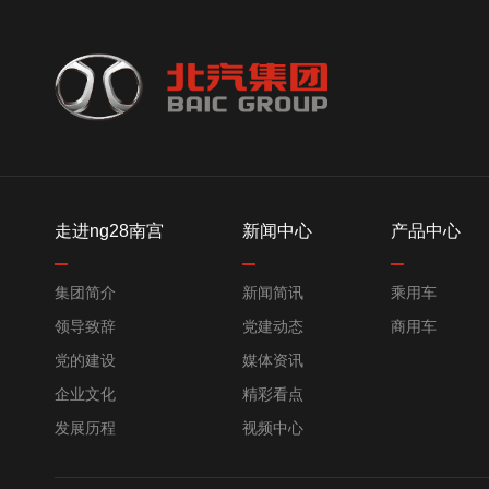
走进ng28南宫
新闻中心
产品中心
集团简介
新闻简讯
乘用车
领导致辞
党建动态
商用车
党的建设
媒体资讯
企业文化
精彩看点
发展历程
视频中心