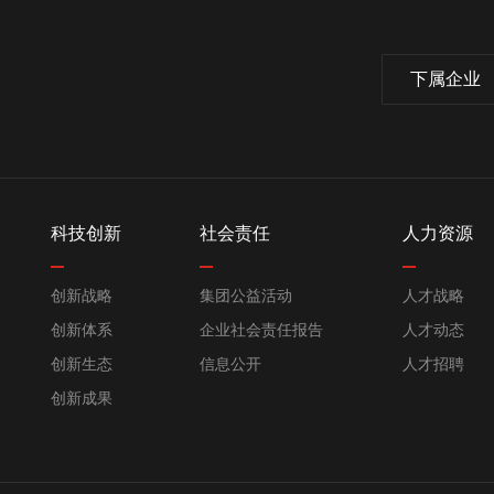
下属企业
科技创新
社会责任
人力资源
创新战略
集团公益活动
人才战略
创新体系
企业社会责任报告
人才动态
创新生态
信息公开
人才招聘
创新成果