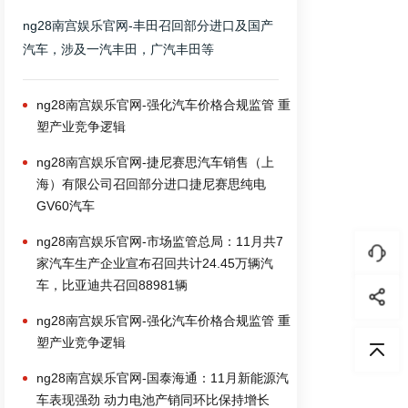
ng28南宫娱乐官网-丰田召回部分进口及国产
汽车，涉及一汽丰田，广汽丰田等
ng28南宫娱乐官网-强化汽车价格合规监管 重
塑产业竞争逻辑
ng28南宫娱乐官网-捷尼赛思汽车销售（上
海）有限公司召回部分进口捷尼赛思纯电
GV60汽车
ng28南宫娱乐官网-市场监管总局：11月共7
家汽车生产企业宣布召回共计24.45万辆汽
车，比亚迪共召回88981辆
ng28南宫娱乐官网-强化汽车价格合规监管 重
塑产业竞争逻辑
ng28南宫娱乐官网-国泰海通：11月新能源汽
车表现强劲 动力电池产销同环比保持增长