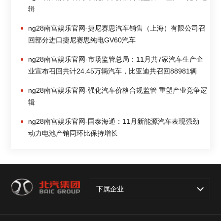
辑
ng28南宫娱乐官网-捷尼赛思汽车销售（上海）有限公司召
回部分进口捷尼赛思纯电GV60汽车
ng28南宫娱乐官网-市场监管总局：11月共7家汽车生产企
业宣布召回共计24.45万辆汽车，比亚迪共召回88981辆
ng28南宫娱乐官网-强化汽车价格合规监管 重塑产业竞争逻
辑
ng28南宫娱乐官网-国泰海通：11月新能源汽车表现强劲
动力电池产销同环比保持增长
下属企业