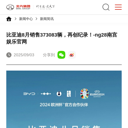
新闻中心
新闻简讯
比亚迪8月销售373083辆，再创纪录！-ng28南宫
娱乐官网
2025/09/03
分享到