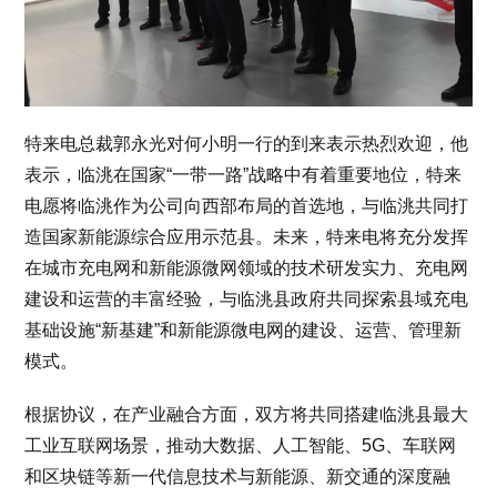
特来电总裁郭永光对何小明一行的到来表示热烈欢迎，他
表示，临洮在国家“一带一路”战略中有着重要地位，特来
电愿将临洮作为公司向西部布局的首选地，与临洮共同打
造国家新能源综合应用示范县。未来，特来电将充分发挥
在城市充电网和新能源微网领域的技术研发实力、充电网
建设和运营的丰富经验，与临洮县政府共同探索县域充电
基础设施“新基建”和新能源微电网的建设、运营、管理新
模式。
根据协议，在产业融合方面，双方将共同搭建临洮县最大
工业互联网场景，推动大数据、人工智能、5G、车联网
和区块链等新一代信息技术与新能源、新交通的深度融