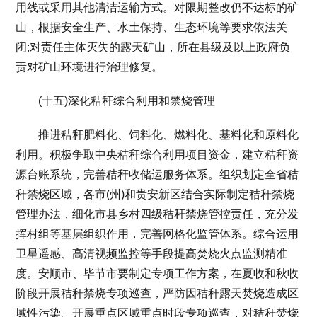
用线或采用其他清洁运输方式。对限期整改仍不达标的矿
山，根据安全生产、水土保持、生态环境等要求依法关
闭;对责任主体灭失的露天矿山，所在县级及以上政府负
责对矿山环境进行治理修复。
(十五)深化秸秆综合利用和禁烧管理
推进秸秆肥料化、饲料化、燃料化、基料化和原料化
利用。积极争取中央秸秆综合利用项目资金，建立秸秆资
源台账系统，完善秸秆收储运服务体系。组织划定全省秸
秆禁烧区域，各市(州)和贵安新区结合实际制定秸秆禁烧
管理办法，细化市县乡村四级秸秆禁烧管控责任，充分发
挥村组等基层组织作用，完善网格化监管体系。综合运用
卫星遥感、高清视频监控等手段提高焚烧火点监测精准
度。安顺市、毕节市要制定专项工作方案，在夏收和秋收
阶段开展秸秆禁烧专项巡查，严防因秸秆露天焚烧造成区
域性污染。开展重点区域重点时段专项巡查，对秸秆焚烧