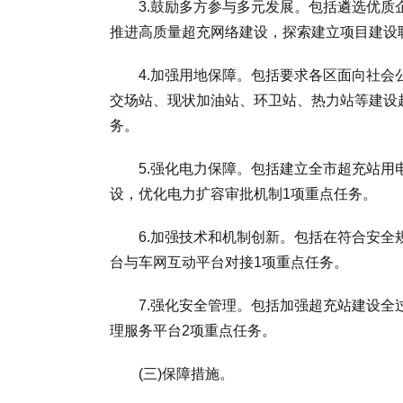
3.鼓励多方参与多元发展。包括遴选优质企
推进高质量超充网络建设，探索建立项目建设
4.加强用地保障。包括要求各区面向社会公
交场站、现状加油站、环卫站、热力站等建设
务。
5.强化电力保障。包括建立全市超充站用
设，优化电力扩容审批机制1项重点任务。
6.加强技术和机制创新。包括在符合安全规
台与车网互动平台对接1项重点任务。
7.强化安全管理。包括加强超充站建设全过程
理服务平台2项重点任务。
(三)保障措施。