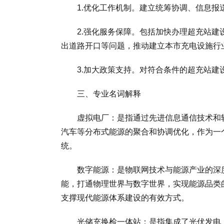
1.优化工作机制。建立统筹协调、信息报
2.强化服务保障。包括加快办理超充站建设
出道路开口等问题，推动建立本市充电设施行
3.加大政策支持。对符合条件的超充站建
三、专业名词解释
虚拟电厂：是指通过先进信息通信技术和软
汽车等分布式能源的聚合和协调优化，作为一
统。
数字能源：是物联网技术与能源产业的深度融
能，打通物理世界与数字世界，实现能源品类
支撑现代能源体系建设的有效方式。‌
光储充换检一体站：是指集成了光伏发电、