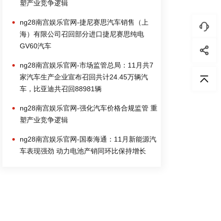
塑产业竞争逻辑
ng28南宫娱乐官网-捷尼赛思汽车销售（上
海）有限公司召回部分进口捷尼赛思纯电
GV60汽车
ng28南宫娱乐官网-市场监管总局：11月共7
家汽车生产企业宣布召回共计24.45万辆汽
车，比亚迪共召回88981辆
ng28南宫娱乐官网-强化汽车价格合规监管 重
塑产业竞争逻辑
ng28南宫娱乐官网-国泰海通：11月新能源汽
车表现强劲 动力电池产销同环比保持增长