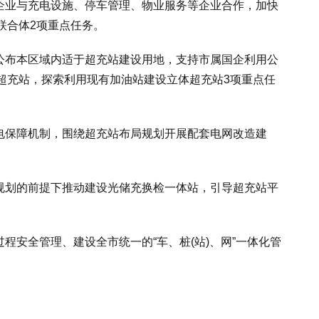
业与充电设施、停车管理、物业服务等企业合作，加快
联合体2项重点任务。
布本区域内适于超充站建设用地，支持市属国企利用公
超充站，探索利用现有加油站建设立体超充站3项重点任
电保障机制，围绕超充站布局规划开展配套电网改造建
划的前提下推动建设光储充换检一体站，引导超充站平
安全管理、建设全市统一的“车、桩(站)、网”一体化管