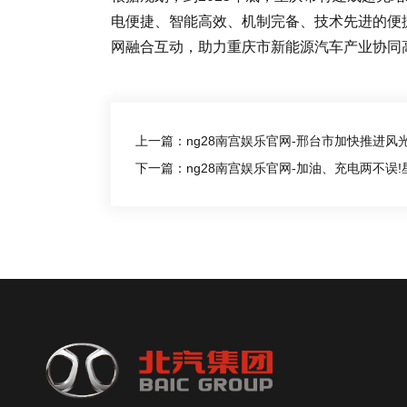
电便捷、智能高效、机制完备、技术先进的便
网融合互动，助力重庆市新能源汽车产业协同
上一篇：ng28南宫娱乐官网-邢台市加快推进
下一篇：ng28南宫娱乐官网-加油、充电两不