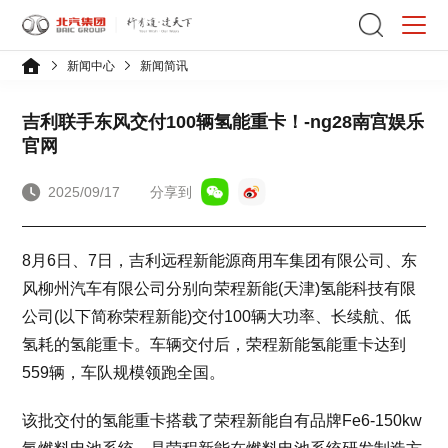
新闻中心
新闻简讯
吉利联手东风交付100辆氢能重卡！-ng28南宫娱乐
官网
2025/09/17
分享到
8月6日、7日，吉利远程新能源商用车集团有限公司、东
风柳州汽车有限公司分别向荣程新能(天津)氢能科技有限
公司(以下简称荣程新能)交付100辆大功率、长续航、低
氢耗的氢能重卡。车辆交付后，荣程新能氢能重卡达到
559辆，车队规模领跑全国。
该批交付的氢能重卡搭载了荣程新能自有品牌Fe6-150kw