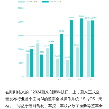
在刚刚结束的「2024蔚来创新科技日」上，蔚来正式全
量发布行业首个面向AI的整车全域操作系统「SkyOS · 天
枢」，得益于智能驾驶、车控、车联及数字座舱等整车全