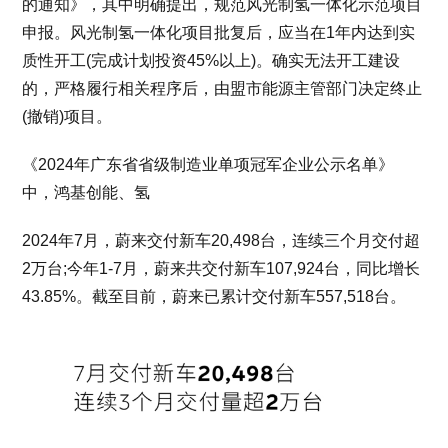
的通知》，其中明确提出，规范风光制氢一体化示范项目
申报。风光制氢一体化项目批复后，应当在1年内达到实
质性开工(完成计划投资45%以上)。确实无法开工建设
的，严格履行相关程序后，由盟市能源主管部门决定终止
(撤销)项目。
《2024年广东省省级制造业单项冠军企业公示名单》
中，鸿基创能、氢
2024年7月，蔚来交付新车20,498台，连续三个月交付超
2万台;今年1-7月，蔚来共交付新车107,924台，同比增长
43.85%。截至目前，蔚来已累计交付新车557,518台。