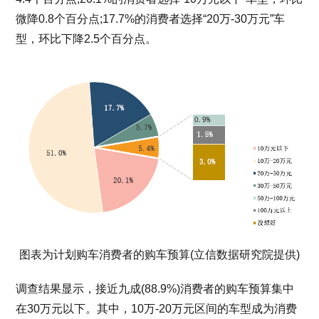
微降0.8个百分点;17.7%的消费者选择“20万-30万元”车
型，环比下降2.5个百分点。
图表为计划购车消费者的购车预算(立信数据研究院提供)
调查结果显示，接近九成(88.9%)消费者的购车预算集中
在30万元以下。其中，10万-20万元区间的车型成为消费