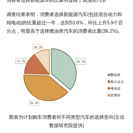
消费者选择新能源车的比重明显高于燃油类汽车
调查结果表明，消费者选择新能源汽车(包括混合动力和
纯电动)的比重超过一半，达到53.6%，环比上升5.9个百
分点，明显高于选择燃油类汽车的消费者比重(36.2%)。
图表为计划购车消费者对不同类型汽车的选择意向(立信
数据研究院提供)