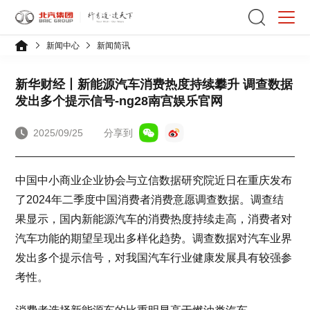
新闻中心
新闻简讯
新华财经丨新能源汽车消费热度持续攀升 调查数据
发出多个提示信号-ng28南宫娱乐官网
2025/09/25
分享到
中国中小商业企业协会与立信数据研究院近日在重庆发布
了2024年二季度中国消费者消费意愿调查数据。调查结
果显示，国内新能源汽车的消费热度持续走高，消费者对
汽车功能的期望呈现出多样化趋势。调查数据对汽车业界
发出多个提示信号，对我国汽车行业健康发展具有较强参
考性。