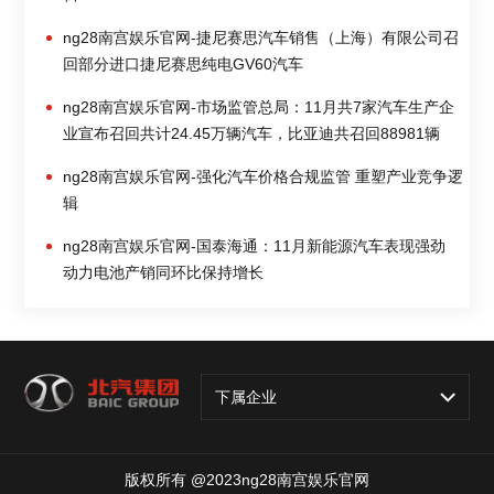
ng28南宫娱乐官网-捷尼赛思汽车销售（上海）有限公司召
回部分进口捷尼赛思纯电GV60汽车
ng28南宫娱乐官网-市场监管总局：11月共7家汽车生产企
业宣布召回共计24.45万辆汽车，比亚迪共召回88981辆
ng28南宫娱乐官网-强化汽车价格合规监管 重塑产业竞争逻
辑
ng28南宫娱乐官网-国泰海通：11月新能源汽车表现强劲
动力电池产销同环比保持增长
下属企业
版权所有 @2023ng28南宫娱乐官网