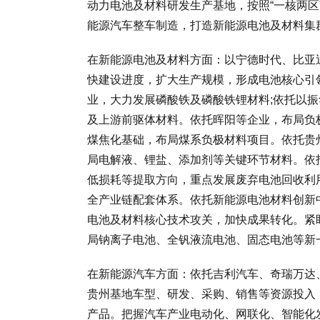
动力电池及材料研发生产基地，按照“一核两
能源汽车整车制造，打造新能源电池及材料集群，
在新能源电池及材料方面：以宁德时代、比亚
快建设进度，扩大生产规模，形成电池核心引
业，大力发展磷酸铁及磷酸铁锂材料;依托以
及上游前驱体材料。依托晖阳等企业，布局负
煤焦化基础，布局煤系负极材料项目。依托贵
局电解液、锂盐、添加剂等关键环节材料。依
低损耗等提取方向，重点发展废弃电池回收利
全产业链配套体系。依托新能源电池材料创新
电池及材料核心技术攻关，加快成果转化。紧
局钠离子电池、全钒液流电池、固态电池等新
在新能源汽车方面：依托吉利汽车、奇瑞万达
贵州基地车型、研发、采购、销售等资源投入
产品。把握汽车产业电动化、网联化、智能化