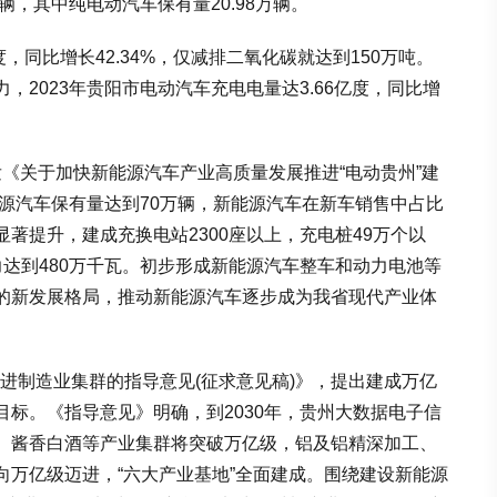
3万辆，其中纯电动汽车保有量20.98万辆。
度，同比增长42.34%，仅减排二氧化碳就达到150万吨。
2023年贵阳市电动汽车充电电量达3.66亿度，同比增
印发《关于加快新能源汽车产业高质量发展推进“电动贵州”建
能源汽车保有量达到70万辆，新能源汽车在新车销售中占比
著提升，建成充换电站2300座以上，充电桩49万个以
达到480万千瓦。初步形成新能源汽车整车和动力电池等
的新发展格局，推动新能源汽车逐步成为我省现代产业体
先进制造业集群的指导意见(征求意见稿)》，提出建成万亿
标。《指导意见》明确，到2030年，贵州大数据电子信
、酱香白酒等产业集群将突破万亿级，铝及铝精深加工、
向万亿级迈进，“六大产业基地”全面建成。围绕建设新能源