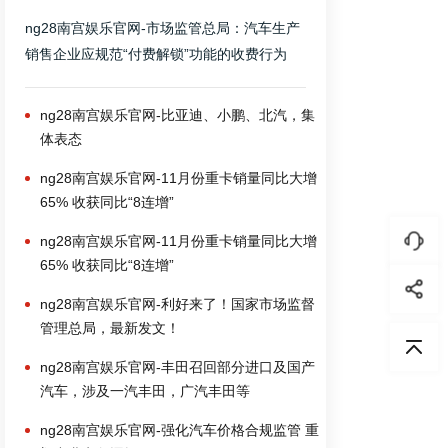
ng28南宫娱乐官网-市场监管总局：汽车生产
销售企业应规范“付费解锁”功能的收费行为
ng28南宫娱乐官网-比亚迪、小鹏、北汽，集
体表态
ng28南宫娱乐官网-11月份重卡销量同比大增
65% 收获同比“8连增”
ng28南宫娱乐官网-11月份重卡销量同比大增
65% 收获同比“8连增”
ng28南宫娱乐官网-利好来了！国家市场监督
管理总局，最新发文！
ng28南宫娱乐官网-丰田召回部分进口及国产
汽车，涉及一汽丰田，广汽丰田等
ng28南宫娱乐官网-强化汽车价格合规监管 重