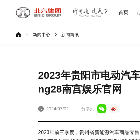
首页
新闻中心
新闻简讯
2023年贵阳市电动汽车
ng28南宫娱乐官网
2024/07/02
分享到
2023年前三季度，贵州省新能源汽车商品零售额同