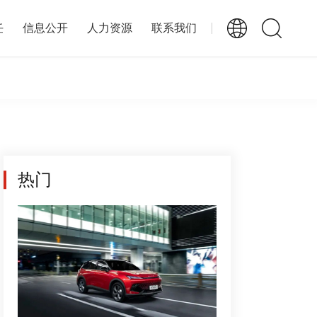
任
信息公开
人力资源
联系我们
热门