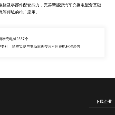
电控及零部件配套能力，完善新能源汽车充换电配套基础
流等领域的推广应用。
新增充电桩2537个
电桩专利，能够实现与电动车辆按照不同充电标准通信
下属企业