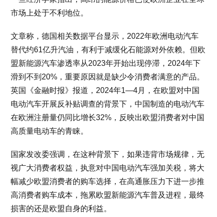
市场上处于不利地位。
文章称，德国相关数据平台显示，2022年欧洲电动汽车
替代约61亿升汽油，有利于减缓化石能源对外依赖。但欧
盟新能源汽车渗透率从2023年开始出现停滞，2024年下
滑到不到20%，重要原因就是缺少令消费者满意的产品。
英国《金融时报》报道，2024年1—4月，在欧盟对中国
电动汽车开展反补贴调查的背景下，中国制造的电动汽车
在欧洲注册量仍同比增长32%，反映出欧盟消费者对中国
高质量电动车的青睐。
国家发改委强调，在这种背景下，如果违背市场规律，无
视广大消费者权益，执意对中国电动汽车强加关税，将大
幅减少欧盟消费者的购车选择，在高通胀压力下进一步推
高消费者购车成本，拖累欧盟新能源汽车普及进程，最终
损害的还是欧盟自身的利益。