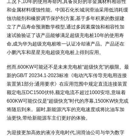
工况下,10年的使用寿命内,具备良好的非金属材料相容性
和金属材料缓蚀性能。中国石化长城润滑油采用低消耗缓
蚀功能剂和橡胶调节保护剂方案,基于多年积累的数据建
立了产品寿命预测数学模型,通过多因素腐蚀和相容性加
速试验验证了该产品能够满足超级充电桩10年的使用寿
命,成为华为超级充电桩唯一认证冷却液产品。产品还在
小鹏汽车和星星充电超级充电桩上得到应用。
然而,600KW可能还不是未来充电桩“超级快充”的极限。最
新的GB/T 20234.1-2023标准《电动汽车传导充电用连接
装置第1部分:通用要求》在应用范围中规定直流连接装置
额定电压DC1500伏特,额定电流不超过1000安培,意味着
600KW可能仅仅是“超级快充”时代的序幕,1500KW快充或
将随后到来。届时,新能源汽车的充电速度或将比油车加
油更快,带给新能源车主们更好的体验。
为迎接更加高效的液冷充电时代,润滑油公司与华为数字