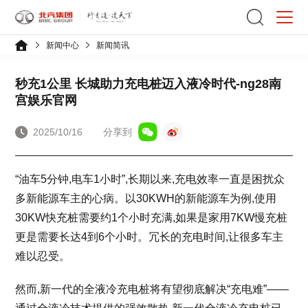
新闻中心
新闻简讯
秒充1公里 长城助力充电桩迈入液冷时代-ng28南
宫娱乐官网
2025/10/16
分享到
“油车5分钟,电车1小时”,长期以来,充电效率一直是困扰众
多新能源车主的心病。以30KWH的新能源车为例,使用
30KW快充桩需要约1个小时充满,如果是家用7KW慢充桩
更是需要长达4到6个小时。冗长的充电时间,让很多车主
难以忍受。
然而,新一代的全液冷充电桩将有望彻底解决“充电难”——