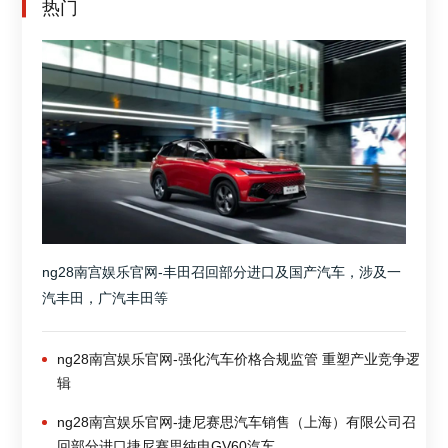
热门
ng28南宫娱乐官网-丰田召回部分进口及国产汽车，涉及一
汽丰田，广汽丰田等
ng28南宫娱乐官网-强化汽车价格合规监管 重塑产业竞争逻
辑
ng28南宫娱乐官网-捷尼赛思汽车销售（上海）有限公司召
回部分进口捷尼赛思纯电GV60汽车