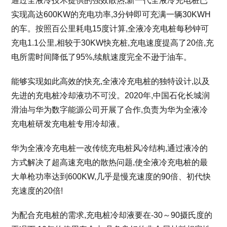
通过全液冷技术提供的强效散热,新一代全液冷充电桩已
实现高达600KW的充电功率,3分钟即可充满一辆30KWH
的车。按照百公里耗电15度计算,全液冷充电桩每秒钟可
充电1.1公里,相较于30KW快充桩,充电速度提高了20倍,充
电所需时间降低了95%,续航速度完全不逊于油车。
能够实现如此高效的快充,全液冷充电桩的独特设计,以及
先进的充电桩冷却液功不可没。2020年,中国石化长城润
滑油与华为数字能源公司开展了合作,负责为华为全液冷
充电桩研发充电桩专用冷却液。
华为全液冷充电桩一改传统充电桩风冷结构,通过液冷的
方式解决了超高速充电的散热问题,使全液冷充电桩的最
大单枪功率达到600KW,几乎是慢充速度的90倍、初代快
充速度的20倍!
为配合充电桩的需求,充电桩冷却液要在-30～90摄氏度的