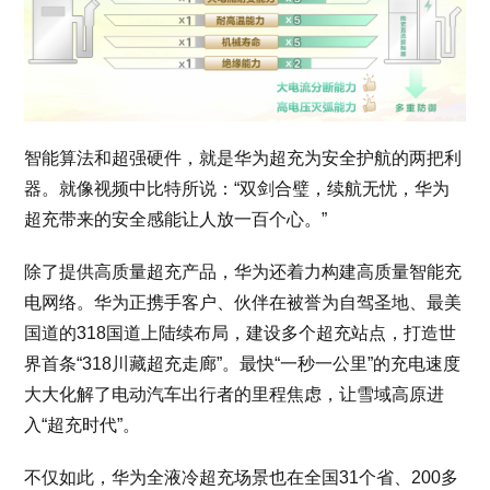
智能算法和超强硬件，就是华为超充为安全护航的两把利
器。就像视频中比特所说：“双剑合璧，续航无忧，华为
超充带来的安全感能让人放一百个心。”
除了提供高质量超充产品，华为还着力构建高质量智能充
电网络。华为正携手客户、伙伴在被誉为自驾圣地、最美
国道的318国道上陆续布局，建设多个超充站点，打造世
界首条“318川藏超充走廊”。最快“一秒一公里”的充电速度
大大化解了电动汽车出行者的里程焦虑，让雪域高原进
入“超充时代”。
不仅如此，华为全液冷超充场景也在全国31个省、200多