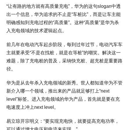
“让有路的地方就有高质量充电”，华为的这句slogan中透
出一个信息，华为追求的不止是“车桩比”，而是让车主能
明确感知到充电过程的“高质量”。这种“高质量”是华为杀
入充电领域的技术逻辑起点。
前几年在电动汽车起步阶段，每到过年过节，电动汽车车
主就要承受“不是在找桩，就是在等桩”的嘲笑。解决这一
难题，除了充电桩的普及，采纳快充桩、超充桩是重要路
径。
华为是从去年杀入充电领域的新秀。世人都知道华为不管
新介入哪一个领域，推出来的产品就足够打上“next
level”标签。进入充电领域的华为产品，首先就是要在充
电速度上冲上next level。
易立琼开宗明义：“要实现充电快，就要提高充电功率，
可以通过增大电压和电流来实现。”