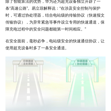
除了智能算法的优势，华为还为超充设备独立开辟了一
条“高速公路”。易立琼解释说：“在涉及安全控制与保护
时，可通过协处理器，结合电站级的传输协议（快速报文
传输协议），为异常紧急等事件设立专用的快速通道，保
障充电过程中的安全问题都能第一时间相应。”
在安全面前，毫秒必争，电站级安全的快速通信协议，让
使用超充设备时多了一条安全通道。