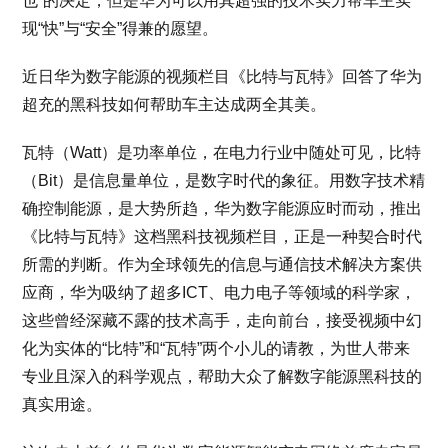
也”的决定，但是华为可以用其超强的技术实力帮车主实
现“快”与“安全”得兼的愿望。
近日华为数字能源的视频栏目《比特与瓦特》回答了华为
超充的黑科技如何帮助车主达成两全其美。
瓦特（Watt）是功率单位，在电力行业中随处可见，比特
（Bit）是信息量单位，是数字时代的象征。用数字技术精
确控制能源，是大势所趋，华为数字能源应时而动，推出
《比特与瓦特》这档黑科技视频栏目，正是一种契合时代
所需的判断。作为全球领先的信息与通信技术解决方案供
应商，华为吸纳了超多ICT、电力电子等领域的科学家，
这些曾经深藏不露的技术高手，走向前台，接受视频中幻
化为实体的“比特”和“瓦特”两个小儿的请教，为世人带来
专业且深入的科学观点，帮助大众了解数字能源黑科技的
真实用途。