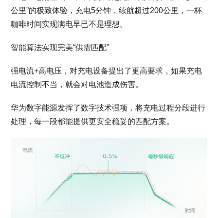
公里”的极致体验，充电5分钟，续航超过200公里，一杯
咖啡时间实现满电早已不是理想。
智能算法实现完美“供需匹配”
强电流+高电压，对充电设备提出了更高要求，如果充电
电流控制不当，就会对电池造成伤害。
华为数字能源发挥了数字技术强项，将充电过程分段进行
处理，每一段都能提供更安全稳妥的匹配方案。