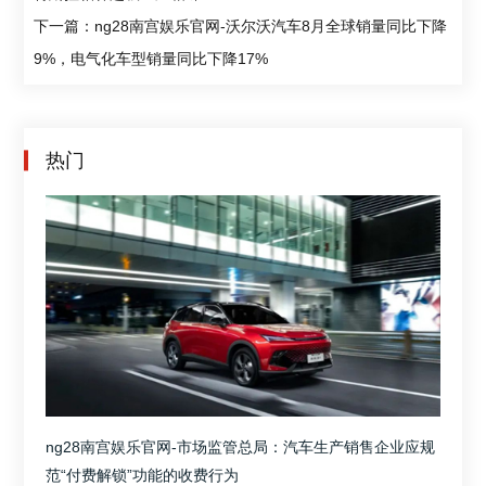
下一篇：ng28南宫娱乐官网-沃尔沃汽车8月全球销量同比下降
9%，电气化车型销量同比下降17%
热门
ng28南宫娱乐官网-市场监管总局：汽车生产销售企业应规
范“付费解锁”功能的收费行为