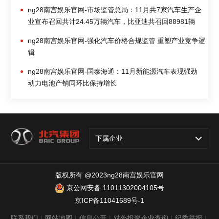
ng28南宫娱乐官网-市场监管总局：11月共7家汽车生产企
业宣布召回共计24.45万辆汽车，比亚迪共召回88981辆
ng28南宫娱乐官网-强化汽车价格合规监管 重塑产业竞争逻
辑
ng28南宫娱乐官网-国泰海通：11月新能源汽车表现强劲
动力电池产销同环比保持增长
下属企业
版权所有 @2023ng28南宫娱乐官网
京公网安备 11011302004105号
京ICP备11041689号-1
联系我们
|
网站地图
|
信息公开
|
对外投资企业查询
|
纪委举报
|