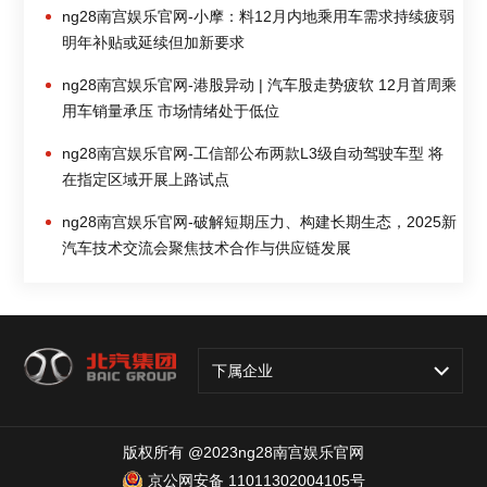
ng28南宫娱乐官网-小摩：料12月内地乘用车需求持续疲弱
明年补贴或延续但加新要求
ng28南宫娱乐官网-港股异动 | 汽车股走势疲软 12月首周乘
用车销量承压 市场情绪处于低位
ng28南宫娱乐官网-工信部公布两款L3级自动驾驶车型 将
在指定区域开展上路试点
ng28南宫娱乐官网-破解短期压力、构建长期生态，2025新
汽车技术交流会聚焦技术合作与供应链发展
下属企业
版权所有 @2023ng28南宫娱乐官网
京公网安备 11011302004105号