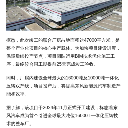
据悉，此次竣工的联合厂房占地面积达47000平方米，是
整个产业化项目的核心生产载体。为加快项目建设进度，
保障后续投产节点，项目团队运用BIM技术优化施工工
序，最终较合同工期提前25天完成竣工验收。
同时，厂房内建设全球最大的16000吨及10000吨一体化
压铸双产线，项目投产后，将提高东风新能源汽车制造产
能和效率。
据了解，该项目于2024年11月正式开工建设，标志着东
风汽车成为首个引进全球最大吨位16000T一体化压铸技
术的整车厂。