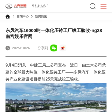
新闻中心
新闻简讯
东风汽车16000吨一体化压铸工厂竣工验收-ng28
南宫娱乐官网
2025/10/26
分享到
9月4日消息，中建三局二公司宣布，近日，由土木公司承
建的全球最大吨位一体化压铸工厂——东风汽车一体化压
铸产业化建设项目提前25天完成竣工验收。