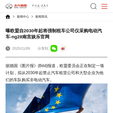
新闻中心
新闻简讯
曝欧盟自2030年起将强制租车公司仅采购电动汽
车-ng28南宫娱乐官网
2025/11/09
分享到
据德国《图片报》(Bild)报道，欧盟委员会正在制定一项
计划，拟从2030年起禁止汽车租赁公司和大型企业为他
们的车队购买非电动汽车。