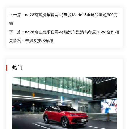
上一篇：ng28南宫娱乐官网-特斯拉Model 3全球销量超300万
辆
下一篇：ng28南宫娱乐官网-奇瑞汽车澄清与印度 JSW 合作相
关情况：未涉及技术领域
热门