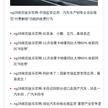
ng28南宫娱乐官网-市场监管总局：汽车生产销售企业应规
范“付费解锁”功能的收费行为
ng28南宫娱乐官网-比亚迪、小鹏、北汽，集体表态
ng28南宫娱乐官网-11月份重卡销量同比大增65% 收获同
比“8连增”
ng28南宫娱乐官网-11月份重卡销量同比大增65% 收获同
比“8连增”
ng28南宫娱乐官网-利好来了！国家市场监督管理总局，最
新发文！
ng28南宫娱乐官网-丰田召回部分进口及国产汽车，涉及一
汽丰田，广汽丰田等
ng28南宫娱乐官网-强化汽车价格合规监管 重塑产业竞争逻