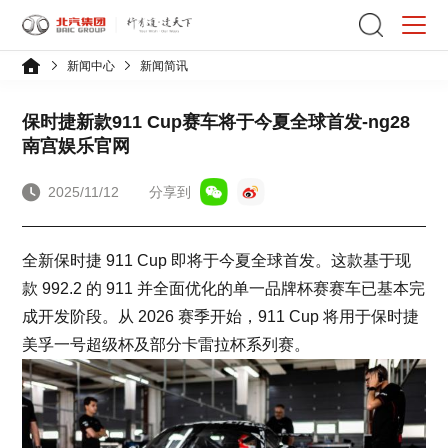
新闻中心
新闻简讯
保时捷新款911 Cup赛车将于今夏全球首发-ng28
南宫娱乐官网
2025/11/12
分享到
全新保时捷 911 Cup 即将于今夏全球首发。这款基于现
款 992.2 的 911 并全面优化的单一品牌杯赛赛车已基本完
成开发阶段。从 2026 赛季开始，911 Cup 将用于保时捷
美孚一号超级杯及部分卡雷拉杯系列赛。