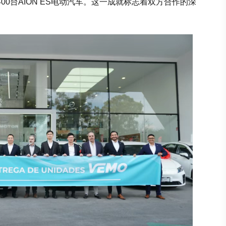
00台AION ES电动汽车。这一成就标志着双方合作的深
。