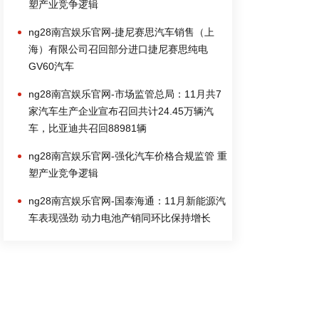
塑产业竞争逻辑
ng28南宫娱乐官网-捷尼赛思汽车销售（上
海）有限公司召回部分进口捷尼赛思纯电
GV60汽车
ng28南宫娱乐官网-市场监管总局：11月共7
家汽车生产企业宣布召回共计24.45万辆汽
车，比亚迪共召回88981辆
ng28南宫娱乐官网-强化汽车价格合规监管 重
塑产业竞争逻辑
ng28南宫娱乐官网-国泰海通：11月新能源汽
车表现强劲 动力电池产销同环比保持增长