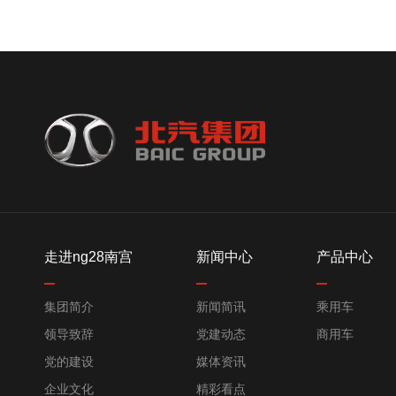
走进ng28南宫
新闻中心
产品中心
集团简介
新闻简讯
乘用车
领导致辞
党建动态
商用车
党的建设
媒体资讯
企业文化
精彩看点