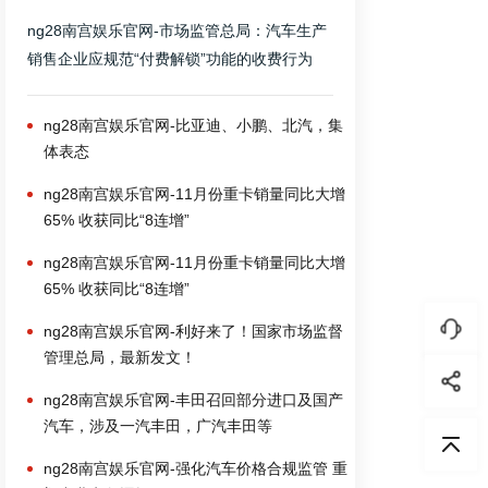
ng28南宫娱乐官网-市场监管总局：汽车生产
销售企业应规范“付费解锁”功能的收费行为
ng28南宫娱乐官网-比亚迪、小鹏、北汽，集
体表态
ng28南宫娱乐官网-11月份重卡销量同比大增
65% 收获同比“8连增”
ng28南宫娱乐官网-11月份重卡销量同比大增
65% 收获同比“8连增”
ng28南宫娱乐官网-利好来了！国家市场监督
管理总局，最新发文！
ng28南宫娱乐官网-丰田召回部分进口及国产
汽车，涉及一汽丰田，广汽丰田等
ng28南宫娱乐官网-强化汽车价格合规监管 重