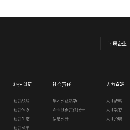
下属企业
科技创新
社会责任
人力资源
创新战略
集团公益活动
人才战略
创新体系
企业社会责任报告
人才动态
创新生态
信息公开
人才招聘
创新成果