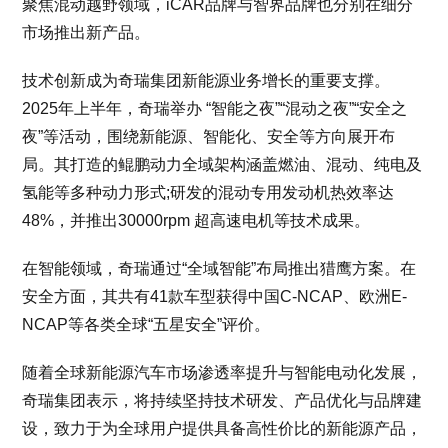
聚焦混动越野领域，iCAR品牌与智界品牌也分别在细分
市场推出新产品。
技术创新成为奇瑞集团新能源业务增长的重要支撑。
2025年上半年，奇瑞举办 “智能之夜”“混动之夜”“安全之
夜”等活动，围绕新能源、智能化、安全等方向展开布
局。其打造的鲲鹏动力全域架构涵盖燃油、混动、纯电及
氢能等多种动力形式;研发的混动专用发动机热效率达
48%，并推出30000rpm 超高速电机等技术成果。
在智能领域，奇瑞通过“全域智能”布局推出猎鹰方案。在
安全方面，其共有41款车型获得中国C-NCAP、欧洲E-
NCAP等各类全球“五星安全”评价。
随着全球新能源汽车市场渗透率提升与智能电动化发展，
奇瑞集团表示，将持续坚持技术研发、产品优化与品牌建
设，致力于为全球用户提供具备高性价比的新能源产品，