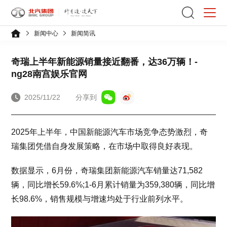
新闻中心
新闻简讯
奇瑞上半年新能源销量接近翻番，达36万辆！-
ng28南宫娱乐官网
2025/11/22
分享到
2025年上半年，中国新能源汽车市场竞争态势激烈，奇
瑞集团凭借自身发展策略，在市场中取得良好表现。
数据显示，6月份，奇瑞集团新能源汽车销量达71,582
辆，同比增长59.6%;1-6月累计销量为359,380辆，同比增
长98.6%，销售规模与增速均处于行业前列水平。