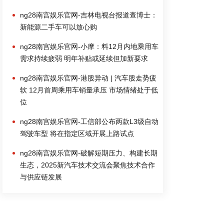
ng28南宫娱乐官网-吉林电视台报道查博士：
新能源二手车可以放心购
ng28南宫娱乐官网-小摩：料12月内地乘用车
需求持续疲弱 明年补贴或延续但加新要求
ng28南宫娱乐官网-港股异动 | 汽车股走势疲
软 12月首周乘用车销量承压 市场情绪处于低
位
ng28南宫娱乐官网-工信部公布两款L3级自动
驾驶车型 将在指定区域开展上路试点
ng28南宫娱乐官网-破解短期压力、构建长期
生态，2025新汽车技术交流会聚焦技术合作
与供应链发展