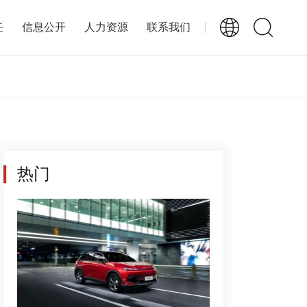
任
信息公开
人力资源
联系我们
热门