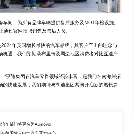
修车间，为所有品牌车辆提供售后服务及MOT年检设施。
团正通过官网招聘销售及售后人员。
是2024年英国增长最快的汽车品牌，其客户至上的理念与
场机遇，我们预期汤布里奇及周边地区消费者对比亚迪产
道：“亨迪集团在汽车零售领域经验丰富，是我们在南海岸拓
场的快速发展，我们期待与亨迪集团共同开启新的增长篇
汽车部门将更名为Aumovio
计划在德国建立电动汽车开发中心