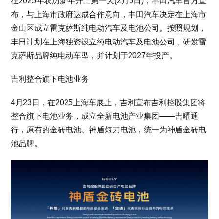
在2025年农历新年开工第一天(2月5日)，丰田汽车官方宣
布，与上海市政府达成合作意向，丰田汽车决定在上海市
金山区成立雷克萨斯纯电动汽车及电池公司。按照规划，
丰田计划在上海独资设立纯电动汽车及电池公司，研发雷
克萨斯品牌纯电动车型，并计划于2027年投产。
吉利整合旗下电池业务
4月23日，在2025上海车展上，吉利宣布吉利控股集团将
整合旗下电池业务，成立全新电池产业集团——吉曜通
行，原有的金砖电池、神盾短刀电池，统一为神盾金砖电
池品牌。