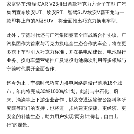
家庭轿车;奇瑞iCAR V23推出首款巧克力方盒子车型;广汽
集团宣布埃安UT、埃安RT、智驾SUV埃安V霸王龙与一
款即将上市的A级SUV，将全面推出巧克力换电车型。
此外，宁德时代还与广汽集团签署全面战略合作协议。广
汽集团作为首家与巧克力换电全生态合作的车企，将在更
多旗下车型引入巧克力标准，并在换电站建设、电池银行
业务、换电车型营销推广及退役电池梯次利用等多领域与
宁德时代展开全面合作。
迄今为止，宁德时代巧克力换电网络建设已落地16个城
市，年内将完成30城1000站计划。此前与中石化、蔚
来、滴滴等上下游企业合作，以及交通运输部公路科学研
究院等部门的支持，也将进一步构建更便捷、更经济、更
安全的补能生态，助力用户实现“两分钟满电，自由出
行”的愿景。