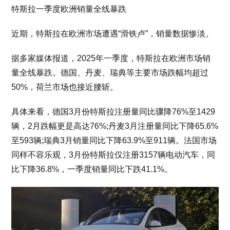
特斯拉一季度欧洲销量全线暴跌
近期，特斯拉在欧洲市场遭遇“滑铁卢”，销量数据惨淡。
据多家媒体报道，2025年一季度，特斯拉在欧洲市场销
量全线暴跌。德国、丹麦、瑞典等主要市场跌幅均超过
50%，荷兰市场也接近腰斩。
具体来看，德国3月份特斯拉注册量同比骤降76%至1429
辆，2月跌幅更是高达76%;丹麦3月注册量同比下降65.6%
至593辆;瑞典3月销量同比下降63.9%至911辆。法国市场
同样不容乐观，3月份特斯拉仅注册3157辆电动汽车，同
比下降36.8%，一季度销量同比下跌41.1%。