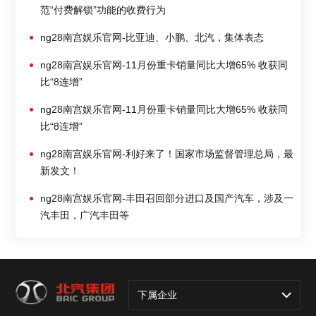
范“付费解锁”功能的收费行为
ng28南宫娱乐官网-比亚迪、小鹏、北汽，集体表态
ng28南宫娱乐官网-11月份重卡销量同比大增65% 收获同
比“8连增”
ng28南宫娱乐官网-11月份重卡销量同比大增65% 收获同
比“8连增”
ng28南宫娱乐官网-利好来了！国家市场监督管理总局，最
新发文！
ng28南宫娱乐官网-丰田召回部分进口及国产汽车，涉及一
汽丰田，广汽丰田等
下属企业