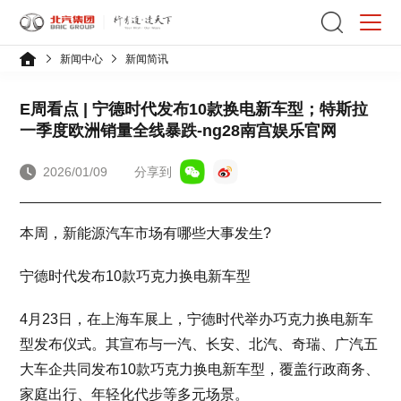
新闻中心
新闻简讯
E周看点 | 宁德时代发布10款换电新车型；特斯拉
一季度欧洲销量全线暴跌-ng28南宫娱乐官网
2026/01/09
分享到
本周，新能源汽车市场有哪些大事发生?
宁德时代发布10款巧克力换电新车型
4月23日，在上海车展上，宁德时代举办巧克力换电新车
型发布仪式。其宣布与一汽、长安、北汽、奇瑞、广汽五
大车企共同发布10款巧克力换电新车型，覆盖行政商务、
家庭出行、年轻化代步等多元场景。