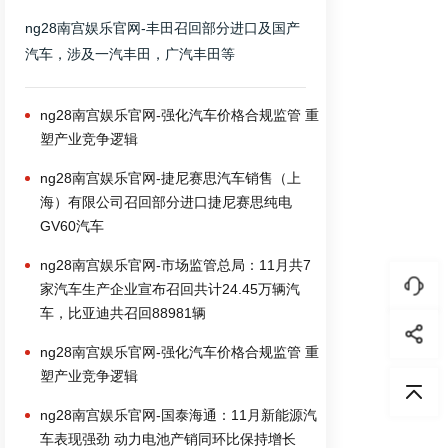
ng28南宫娱乐官网-丰田召回部分进口及国产
汽车，涉及一汽丰田，广汽丰田等
ng28南宫娱乐官网-强化汽车价格合规监管 重
塑产业竞争逻辑
ng28南宫娱乐官网-捷尼赛思汽车销售（上
海）有限公司召回部分进口捷尼赛思纯电
GV60汽车
ng28南宫娱乐官网-市场监管总局：11月共7
家汽车生产企业宣布召回共计24.45万辆汽
车，比亚迪共召回88981辆
ng28南宫娱乐官网-强化汽车价格合规监管 重
塑产业竞争逻辑
ng28南宫娱乐官网-国泰海通：11月新能源汽
车表现强劲 动力电池产销同环比保持增长