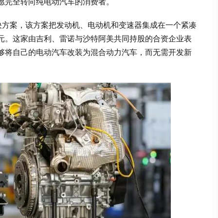
愿完全转向纯电动汽车的消费者。
解决方案，该方案把发动机、电动机和变速器集成在一个紧凑
元。这家由吉利、雷诺与沙特阿美共同持股的合资企业表
够将自己的电动汽车改装为混合动力汽车，而无需开发新