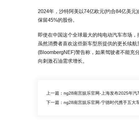
2024年，沙特阿美以74亿欧元(约合84亿美
保留45%的股份。
即使在中国这个全球最大的纯电动汽车市场，
虽然消费者喜欢这些新车型所提供的更长续航
(BloombergNEF)警告称，如果驾驶者
向刺激石油需求增长。
上一篇：ng28南宫娱乐官网-上海发布2025年
下一篇：ng28南宫娱乐官网-宁德时代携手五大