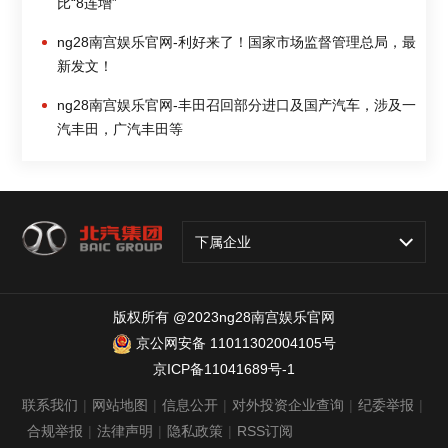
比“8连增”
ng28南宫娱乐官网-利好来了！国家市场监督管理总局，最
新发文！
ng28南宫娱乐官网-丰田召回部分进口及国产汽车，涉及一
汽丰田，广汽丰田等
下属企业
版权所有 @2023ng28南宫娱乐官网
京公网安备 11011302004105号
京ICP备11041689号-1
联系我们
|
网站地图
|
信息公开
|
对外投资企业查询
|
纪委举报
|
合规举报
|
法律声明
|
隐私政策
|
RSS订阅