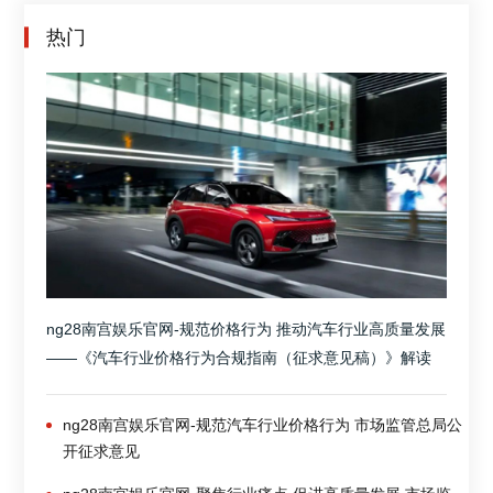
热门
ng28南宫娱乐官网-规范价格行为 推动汽车行业高质量发展
——《汽车行业价格行为合规指南（征求意见稿）》解读
ng28南宫娱乐官网-规范汽车行业价格行为 市场监管总局公
开征求意见