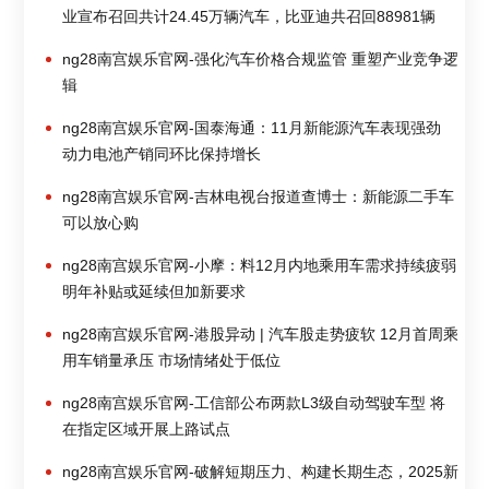
业宣布召回共计24.45万辆汽车，比亚迪共召回88981辆
ng28南宫娱乐官网-强化汽车价格合规监管 重塑产业竞争逻
辑
ng28南宫娱乐官网-国泰海通：11月新能源汽车表现强劲
动力电池产销同环比保持增长
ng28南宫娱乐官网-吉林电视台报道查博士：新能源二手车
可以放心购
ng28南宫娱乐官网-小摩：料12月内地乘用车需求持续疲弱
明年补贴或延续但加新要求
ng28南宫娱乐官网-港股异动 | 汽车股走势疲软 12月首周乘
用车销量承压 市场情绪处于低位
ng28南宫娱乐官网-工信部公布两款L3级自动驾驶车型 将
在指定区域开展上路试点
ng28南宫娱乐官网-破解短期压力、构建长期生态，2025新