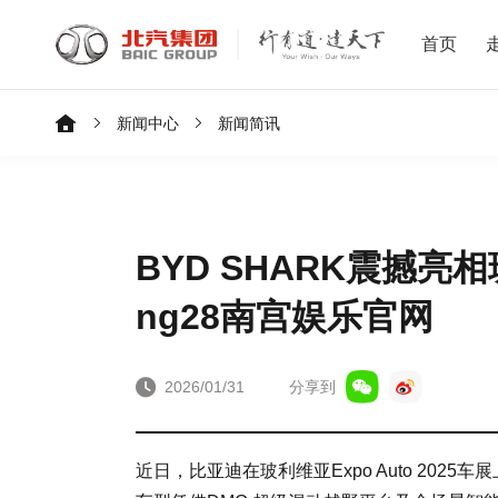
首页
新闻中心
新闻简讯
BYD SHARK震撼亮相玻
ng28南宫娱乐官网
2026/01/31
分享到
近日，比亚迪在玻利维亚Expo Auto 202