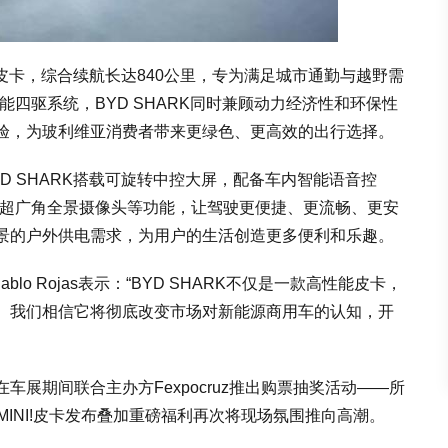
源皮卡，综合续航长达840公里，专为满足城市通勤与越野需
四驱系统，BYD SHARK同时兼顾动力经济性和环保性
验，为玻利维亚消费者带来更绿色、更高效的出行选择。
D SHARK搭载可旋转中控大屏，配备车内智能语音控
0度超广角全景摄像头等功能，让驾驶更便捷、更流畅、更安
景的户外供电需求，为用户的生活创造更多便利和乐趣。
ablo Rojas表示：“BYD SHARK不仅是一款高性能皮卡，
。我们相信它将彻底改变市场对新能源商用车的认知，开
展期间联合主办方Fexpocruz推出购票抽奖活动——所
N MINI!皮卡发布叠加重磅福利再次将现场氛围推向高潮。