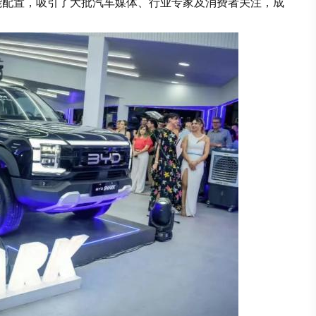
能配置，吸引了大批汽车媒体、行业专家及消费者关注，成