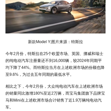
新款Model Y;图片来源：特斯拉
今年2月份，特斯拉在25个欧盟市场、英国、挪威和瑞士
的纯电动汽车注册量还不到16,000辆，较2024年同期平
均下降了44%。而特斯拉当月在上述欧洲市场的份额也降
至9.6%，为过去五年同期的最低水平。
相比之下，今年2月份，大众纯电动汽车在上述欧洲市场
的销量同比激增180%至近2万辆，而宝马集团旗下品牌宝
马和Mini在上述欧洲市场合计销售了近1.9万辆纯电动汽
车。