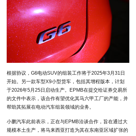
根据协议，G6电动SUV的组装工作将于2025年3月31日
开始。另一款车型X9小型货车，包括其增程版本，计划
于2026年5月25日启动生产。EPMB在提交给证券交易所
的文件中表示，该合作有望优化其马六甲工厂的产能，并
帮助其拓展在电动汽车组装领域的业务。
小鹏汽车此前表示，正在与EPMB洽谈合作，旨在通过大
规模本土生产，将马来西亚打造为其在东南亚区域扩张的