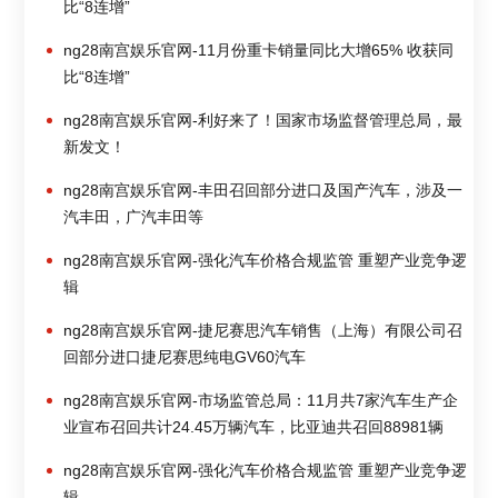
比“8连增”
ng28南宫娱乐官网-11月份重卡销量同比大增65% 收获同
比“8连增”
ng28南宫娱乐官网-利好来了！国家市场监督管理总局，最
新发文！
ng28南宫娱乐官网-丰田召回部分进口及国产汽车，涉及一
汽丰田，广汽丰田等
ng28南宫娱乐官网-强化汽车价格合规监管 重塑产业竞争逻
辑
ng28南宫娱乐官网-捷尼赛思汽车销售（上海）有限公司召
回部分进口捷尼赛思纯电GV60汽车
ng28南宫娱乐官网-市场监管总局：11月共7家汽车生产企
业宣布召回共计24.45万辆汽车，比亚迪共召回88981辆
ng28南宫娱乐官网-强化汽车价格合规监管 重塑产业竞争逻
辑