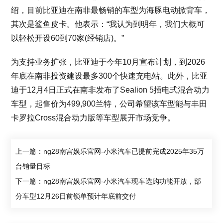
绍，目前比亚迪在南非最畅销的车型为海豚电动掀背车，
其次是鲨鱼皮卡。他表示：“我认为到明年，我们大概可
以轻松开设60到70家(经销店)。”
为支持业务扩张，比亚迪于今年10月宣布计划，到2026
年底在南非投资建设最多300个快速充电站。此外，比亚
迪于12月4日正式在南非发布了Sealion 5插电式混合动力
车型，起售价为499,900兰特，公司希望该车型能与丰田
卡罗拉Cross混合动力版等车型展开市场竞争。
上一篇：ng28南宫娱乐官网-小米汽车已提前完成2025年35万
台销量目标
下一篇：ng28南宫娱乐官网-小米汽车现车选购功能开放，部
分车型12月26日前锁单预计年底前交付