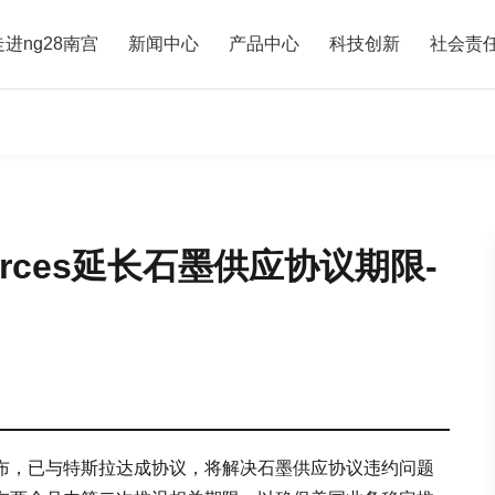
走进ng28南宫
新闻中心
产品中心
科技创新
社会责
ources延长石墨供应协议期限-
月17日宣布，已与特斯拉达成协议，将解决石墨供应协议违约问题