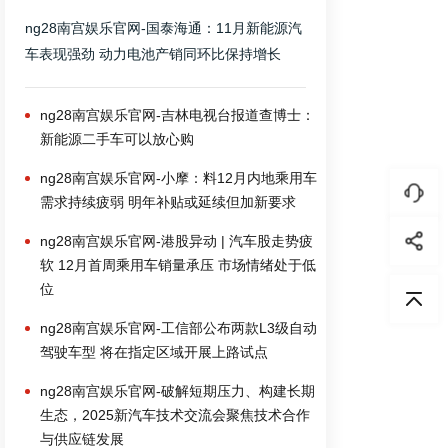
ng28南宫娱乐官网-国泰海通：11月新能源汽
车表现强劲 动力电池产销同环比保持增长
ng28南宫娱乐官网-吉林电视台报道查博士：
新能源二手车可以放心购
ng28南宫娱乐官网-小摩：料12月内地乘用车
需求持续疲弱 明年补贴或延续但加新要求
ng28南宫娱乐官网-港股异动 | 汽车股走势疲
软 12月首周乘用车销量承压 市场情绪处于低
位
ng28南宫娱乐官网-工信部公布两款L3级自动
驾驶车型 将在指定区域开展上路试点
ng28南宫娱乐官网-破解短期压力、构建长期
生态，2025新汽车技术交流会聚焦技术合作
与供应链发展