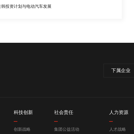
布在韩投资计划与电动汽车发展
下属企业
科技创新
社会责任
人力资源
创新战略
集团公益活动
人才战略