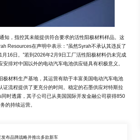
s发出违约通知，指控其未能提供符合要求的活性阳极材料样品。这
Resources在声明中表示：“虽然Syrah不承认其违反了
月16日。”若到2026年2月9日工厂活性阳极材料仍未完成
应安排对中国以外的电动汽车电池供应链具有积极意义。
阳极材料生产基地，其运营有助于丰富美国电动汽车电池
认证流程提供了更充分的时间。稳定的石墨供应对特斯拉
rces同时透露，其子公司已从美国国际开发金融公司获得850
业务的持续运营。
利亚发布品牌战略并推出多款新车