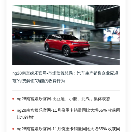
ng28南宫娱乐官网-市场监管总局：汽车生产销售企业应规
范“付费解锁”功能的收费行为
ng28南宫娱乐官网-比亚迪、小鹏、北汽，集体表态
ng28南宫娱乐官网-11月份重卡销量同比大增65% 收获同
比“8连增”
ng28南宫娱乐官网-11月份重卡销量同比大增65% 收获同