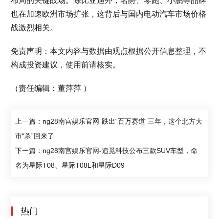
布局的关键战场。除比亚迪外，名爵、零跑、小鹏等品牌
也在加速欧洲市场扩张，这背后与国内电动汽车市场价格
战激烈相关。
免责声明：本文内容与数据由观点根据公开信息整理，不
构成投资建议，使用前请核实。
（责任编辑：董萍萍 ）
上一篇：ng28南宫娱乐官网-跌出“百万赛道”三年，这个北方大
市“杀”回来了
下一篇：ng28南宫娱乐官网-追觅科技公布三款SUV车型，命
名为星际T08、星际T08L和星际D09
热门